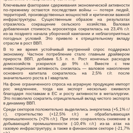
Ключевыми факторами сдерживания экономической активности
по-прежнему остаются последствия войны — потеря людей,
территорий, производственных мощностей и критически важной
инфраструктуры. Существенным образом на результатах
отразилось сокращение сельского хозяйства. Валовая
добавленная стоимость агросектора сократилась на 23,4% г./г.
из-за позднего начала уборочной кампании и неблагоприятных
погодных условий. Это привело к отрицательному вкладу
отрасли в рост ВВП.
В то же время устойчивый внутренний спрос поддержал
экономику. Частное потребление стало главным драйвером
прироста ВВП, добавив 5,5 п. п. Рост конечных расходов
домохозяйств ускорился до 9% г./г. Вместе с тем
инвестиционная активность снизилась — валовое накопление
основного капитала сократилось на 2,5% г./г. после
значительного роста в I квартале.
На фоне ограниченного спроса на аграрную продукцию импорт
рос медленнее, тогда как экспорт несколько оживился
благодаря поставкам в ЕС и росту активности в металлургии.
Это позволило сократить отрицательный вклад чистого экспорта
в динамику ВВП.
Среди секторов положительно выделились энергетика (+5,1% г./
г.), строительство (+12,5% г./г.) и обрабатывающая
промышленность (+2% г./г.). При этом сохранялось снижение в
добывающей промышленности (-10,4% г./г.) из-за атак на
газовую инфраструктуру, а также в финансовом секторе (-21,7%