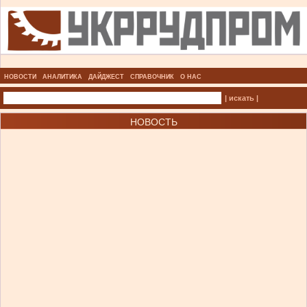
НОВОСТИ
АНАЛИТИКА
ДАЙДЖЕСТ
СПРАВОЧНИК
О НАС
| искать |
НОВОСТЬ