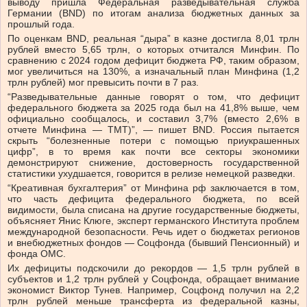
выводу пришла Федеральная разведывательная служба
Германии (BND) по итогам анализа бюджетных данных за
прошлый года.
По оценкам BND, реальная “дыра” в казне достигла 8,01 трлн
рублей вместо 5,65 трлн, о которых отчитался Минфин. По
сравнению с 2024 годом дефицит бюджета РФ, таким образом,
мог увеличиться на 130%, а изначальный план Минфина (1,2
трлн рублей) мог превысить почти в 7 раз.
“Разведывательные данные говорят о том, что дефицит
федерального бюджета за 2025 года был на 41,8% выше, чем
официально сообщалось, и составил 3,7% (вместо 2,6% в
отчете Минфина — ТМТ)”, — пишет BND. Россия пытается
скрыть “болезненные потери с помощью приукрашенных
цифр”, в то время как почти все секторы экономики
демонстрируют снижение, достоверность государственной
статистики ухудшается, говорится в релизе немецкой разведки.
“Креативная бухгалтерия” от Минфина рф заключается в том,
что часть дефицита федерального бюджета, по всей
видимости, была списана на другие государственные бюджеты,
объясняет Янис Клюге, эксперт германского Института проблем
международной безопасности. Речь идет о бюджетах регионов
и внебюджетных фондов — Соцфонда (бывший Пенсионный) и
фонда ОМС.
Их дефициты подскочили до рекордов — 1,5 трлн рублей в
субъектов и 1,2 трлн рублей у Соцфонда, обращает внимание
экономист Виктор Тунев. Например, Соцфонд получил на 2,2
трлн рублей меньше трансферта из федеральной казны,