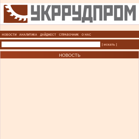
НОВОСТИ
АНАЛИТИКА
ДАЙДЖЕСТ
СПРАВОЧНИК
О НАС
| искать |
НОВОСТЬ