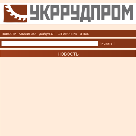
НОВОСТИ
АНАЛИТИКА
ДАЙДЖЕСТ
СПРАВОЧНИК
О НАС
| искать |
НОВОСТЬ