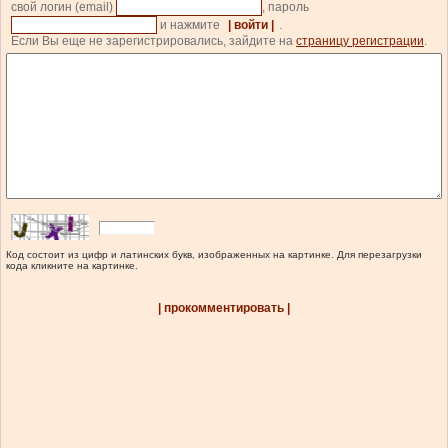
свой логин (email)
, пароль
и нажмите
| войти |
.
Если Вы еще не зарегистрировались, зайдите на
страницу регистрации
.
Код состоит из цифр и латинских букв, изображенных на картинке. Для перезагрузки
кода кликните на картинке.
| прокомментировать |