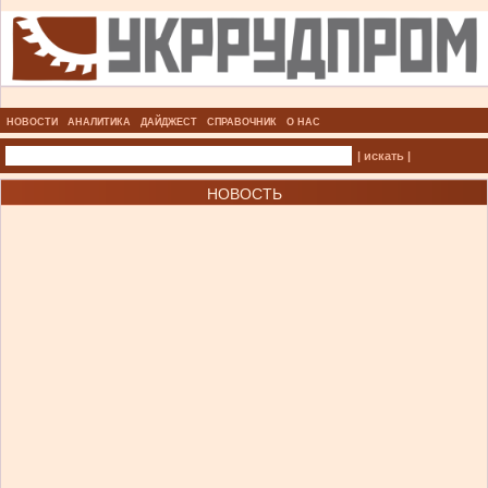
НОВОСТИ
АНАЛИТИКА
ДАЙДЖЕСТ
СПРАВОЧНИК
О НАС
| искать |
НОВОСТЬ