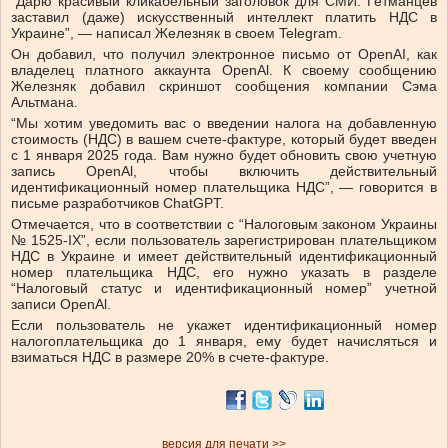
“Дарю красивый кликабельный заголовок для СМИ. Гетманцев
заставил (даже) искусственный интеллект платить НДС в
Украине”, — написал Железняк в своем Telegram.
Он добавил, что получил электронное письмо от OpenAI, как
владелец платного аккаунта OpenAl. К своему сообщению
Железняк добавил скриншот сообщения компании Сэма
Альтмана.
“Мы хотим уведомить вас о введении налога на добавленную
стоимость (НДС) в вашем счете-фактуре, который будет введен
с 1 января 2025 года. Вам нужно будет обновить свою учетную
запись OpenAl, чтобы включить действительный
идентификационный номер плательщика НДС”, — говорится в
письме разработчиков ChatGPT.
Отмечается, что в соответствии с “Налоговым законом Украины
№ 1525-IX”, если пользователь зарегистрирован плательщиком
НДС в Украине и имеет действительный идентификационный
номер плательщика НДС, его нужно указать в разделе
“Налоговый статус и идентификационный номер” учетной
записи OpenAl.
Если пользователь не укажет идентификационный номер
налогоплательщика до 1 января, ему будет начисляться и
взиматься НДС в размере 20% в счете-фактуре.
версия для печати >>