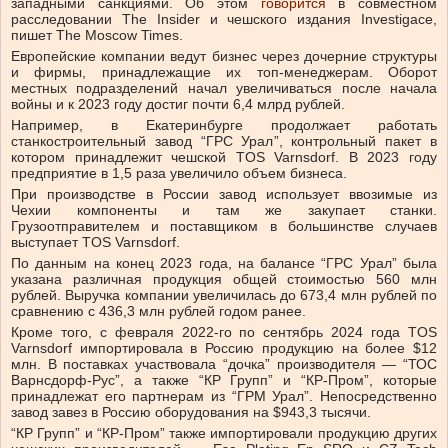
западными санкциями.
Об этом
говорится
в совместном
расследовании The Insider и чешского издания Investigace,
пишет The Moscow Times.
Европейские компании ведут бизнес через дочерние структуры
и фирмы, принадлежащие их топ-менеджерам. Оборот
местных подразделений начал увеличиваться после начала
войны и к 2023 году достиг почти 6,4 млрд рублей.
Например, в Екатеринбурге продолжает работать
станкостроительный завод “ГРС Урал”, контрольный пакет в
котором принадлежит чешской TOS Varnsdorf. В 2023 году
предприятие в 1,5 раза увеличило объем бизнеса.
При производстве в России завод использует ввозимые из
Чехии компоненты и там же закупает станки.
Грузоотправителем и поставщиком в большинстве случаев
выступает TOS Varnsdorf.
По данным на конец 2023 года, на балансе “ГРС Урал” была
указана различная продукция общей стоимостью 560 млн
рублей. Выручка компании увеличилась до 673,4 млн рублей по
сравнению с 436,3 млн рублей годом ранее.
Кроме того, с февраля 2022-го по сентябрь 2024 года TOS
Varnsdorf импортировала в Россию продукцию на более $12
млн. В поставках участвовала “дочка” производителя — “ТОС
Варнсдорф-Рус”, а также “КР Групп” и “КР-Пром”, которые
принадлежат его партнерам из “ГРМ Урал”. Непосредственно
завод завез в Россию оборудования на $943,3 тысячи.
“КР Групп” и “КР-Пром” также импортировали продукцию других