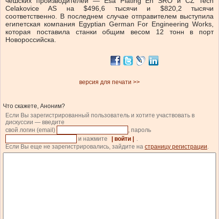
чешских производителей — Esa Plating En SRO и CZ Tech
Celakovice AS на $496,6 тысячи и $820,2 тысячи
соответственно. В последнем случае отправителем выступила
египетская компания Egyptian German For Engineering Works,
которая поставила станки общим весом 12 тонн в порт
Новороссийска.
версия для печати >>
Что скажете, Аноним?
Если Вы зарегистрированный пользователь и хотите участвовать в
дискуссии — введите
свой логин (email)
, пароль
и нажмите
| войти |
.
Если Вы еще не зарегистрировались, зайдите на
страницу регистрации
.