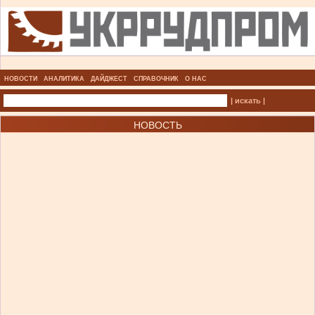
НОВОСТИ
АНАЛИТИКА
ДАЙДЖЕСТ
СПРАВОЧНИК
О НАС
| искать |
НОВОСТЬ