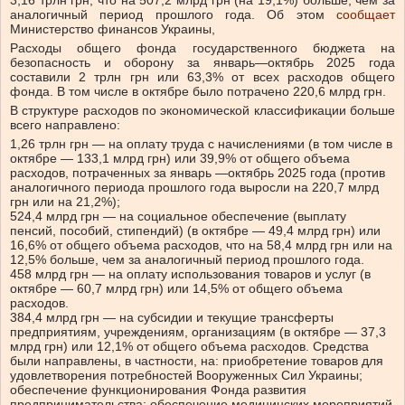
3,16 трлн грн, что на 507,2 млрд грн (на 19,1%) больше, чем за
аналогичный период прошлого года.
Об этом
сообщает
Министерство финансов Украины,
Расходы общего фонда государственного бюджета на
безопасность и оборону за январь—октябрь 2025 года
составили 2 трлн грн или 63,3% от всех расходов общего
фонда. В том числе в октябре было потрачено 220,6 млрд грн.
В структуре расходов по экономической классификации больше
всего направлено:
1,26 трлн грн — на оплату труда с начислениями (в том числе в
октябре — 133,1 млрд грн) или 39,9% от общего объема
расходов, потраченных за январь —октябрь 2025 года (против
аналогичного периода прошлого года выросли на 220,7 млрд
грн или на 21,2%);
524,4 млрд грн — на социальное обеспечение (выплату
пенсий, пособий, стипендий) (в октябре — 49,4 млрд грн) или
16,6% от общего объема расходов, что на 58,4 млрд грн или на
12,5% больше, чем за аналогичный период прошлого года.
458 млрд грн — на оплату использования товаров и услуг (в
октябре — 60,7 млрд грн) или 14,5% от общего объема
расходов.
384,4 млрд грн — на субсидии и текущие трансферты
предприятиям, учреждениям, организациям (в октябре — 37,3
млрд грн) или 12,1% от общего объема расходов. Средства
были направлены, в частности, на: приобретение товаров для
удовлетворения потребностей Вооруженных Сил Украины;
обеспечение функционирования Фонда развития
предпринимательства; обеспечение медицинских мероприятий