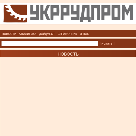
НОВОСТИ
АНАЛИТИКА
ДАЙДЖЕСТ
СПРАВОЧНИК
О НАС
| искать |
НОВОСТЬ