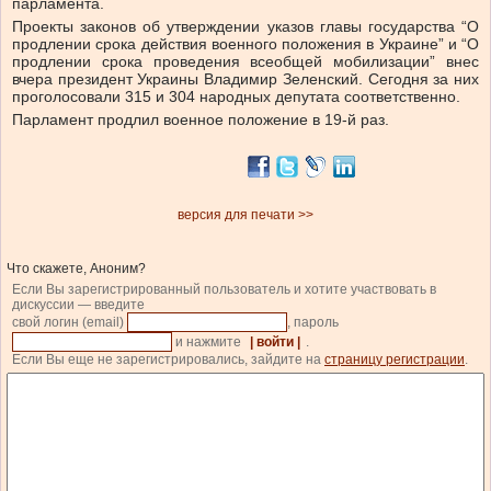
парламента.
Проекты законов об утверждении указов главы государства “О
продлении срока действия военного положения в Украине” и “О
продлении срока проведения всеобщей мобилизации” внес
вчера президент Украины Владимир Зеленский. Сегодня за них
проголосовали 315 и 304 народных депутата соответственно.
Парламент продлил военное положение в 19-й раз.
версия для печати >>
Что скажете, Аноним?
Если Вы зарегистрированный пользователь и хотите участвовать в
дискуссии — введите
свой логин (email)
, пароль
и нажмите
| войти |
.
Если Вы еще не зарегистрировались, зайдите на
страницу регистрации
.