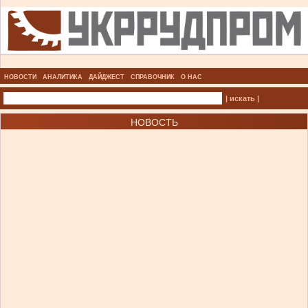
НОВОСТИ
АНАЛИТИКА
ДАЙДЖЕСТ
СПРАВОЧНИК
О НАС
| искать |
НОВОСТЬ