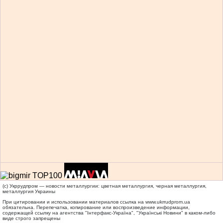
(c) Укррудпром — новости металлургии: цветная металлургия, черная металлургия,
металлургия Украины
При цитировании и использовании материалов ссылка на
www.ukrrudprom.ua
обязательна. Перепечатка, копирование или воспроизведение информации,
содержащей ссылку на агентства "Iнтерфакс-Україна", "Українськi Новини" в каком-либо
виде строго запрещены