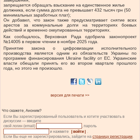
завершения;
запрещается обращать взыскание на единственное жилье
должника, если сумма долга не превышает 432 тысяч грн (50
минимальных заработных плат);
Он добавил, что закон также предусматривает снятие всех
арестов за коммунальные долги на территориях боевых
действий и временно оккупированных территориях.
Как сообщалось, Верховная Рада одобрила законопроект
№14005 в первом чтении в ноябре 2025 года.
Принятие закона о цифровизации исполнительного
производства является одним из обязательств Украины по
программе финансирования Ukraine facility от ЕС. Украинские
власти обещали принять его во втором квартале прошлого
года, но этого не произошло.
версия для печати >>
Что скажете, Аноним?
Если Вы зарегистрированный пользователь и хотите участвовать в
дискуссии — введите
свой логин (email)
, пароль
и нажмите
| войти |
.
Если Вы еще не зарегистрировались, зайдите на
страницу регистрации
.