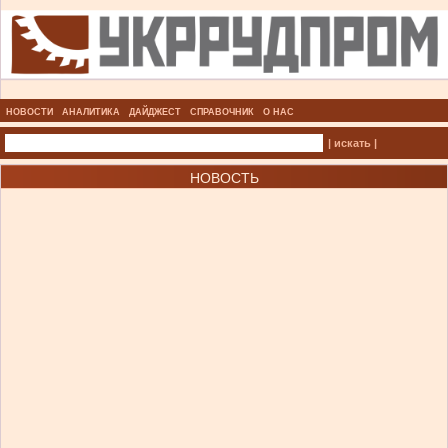
НОВОСТИ
АНАЛИТИКА
ДАЙДЖЕСТ
СПРАВОЧНИК
О НАС
| искать |
НОВОСТЬ