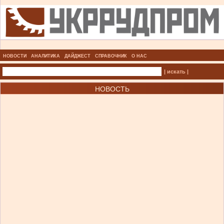
НОВОСТИ
АНАЛИТИКА
ДАЙДЖЕСТ
СПРАВОЧНИК
О НАС
| искать |
НОВОСТЬ