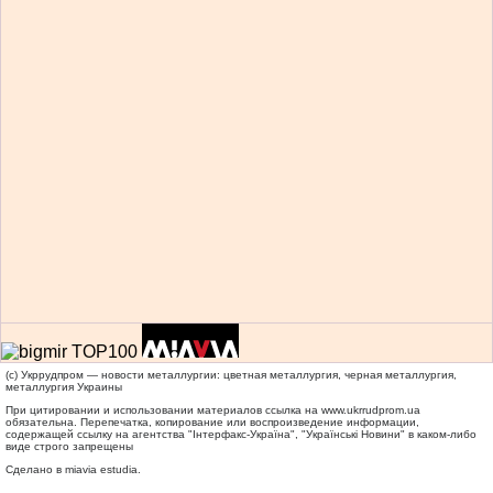
(c) Укррудпром — новости металлургии: цветная металлургия, черная металлургия,
металлургия Украины
При цитировании и использовании материалов ссылка на
www.ukrrudprom.ua
обязательна. Перепечатка, копирование или воспроизведение информации,
содержащей ссылку на агентства "Iнтерфакс-Україна", "Українськi Новини" в каком-либо
виде строго запрещены
Сделано в miavia estudia.