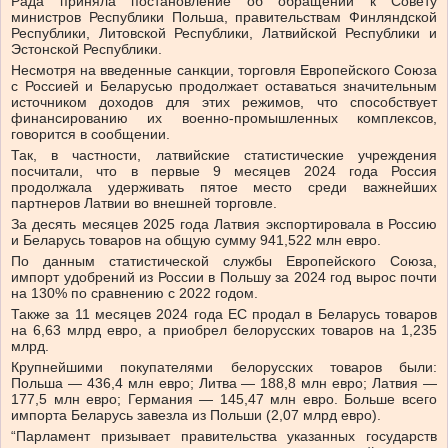
Рада приняла постановление об обращении к Совету
министров Республики Польша, правительствам Финляндской
Республики, Литовской Республики, Латвийской Республики и
Эстонской Республики.
Несмотря на введенные санкции, торговля Европейского Союза
с Россией и Беларусью продолжает оставаться значительным
источником доходов для этих режимов, что способствует
финансированию их военно-промышленных комплексов,
говорится в сообщении.
Так, в частности, латвийские статистические учреждения
посчитали, что в первые 9 месяцев 2024 года Россия
продолжала удерживать пятое место среди важнейших
партнеров Латвии во внешней торговле.
За десять месяцев 2025 года Латвия экспортировала в Россию
и Беларусь товаров на общую сумму 941,522 млн евро.
По данным статистической службы Европейского Союза,
импорт удобрений из России в Польшу за 2024 год вырос почти
на 130% по сравнению с 2022 годом.
Также за 11 месяцев 2024 года ЕС продал в Беларусь товаров
на 6,63 млрд евро, а приобрел белорусских товаров на 1,235
млрд.
Крупнейшими покупателями белорусских товаров были:
Польша — 436,4 млн евро; Литва — 188,8 млн евро; Латвия —
177,5 млн евро; Германия — 145,47 млн евро. Больше всего
импорта Беларусь завезла из Польши (2,07 млрд евро).
“Парламент призывает правительства указанных государств