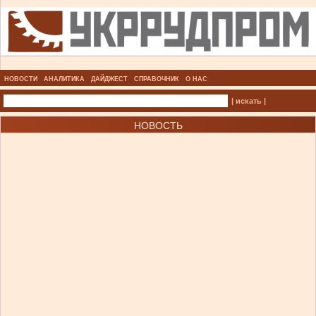
НОВОСТИ
АНАЛИТИКА
ДАЙДЖЕСТ
СПРАВОЧНИК
О НАС
| искать |
НОВОСТЬ