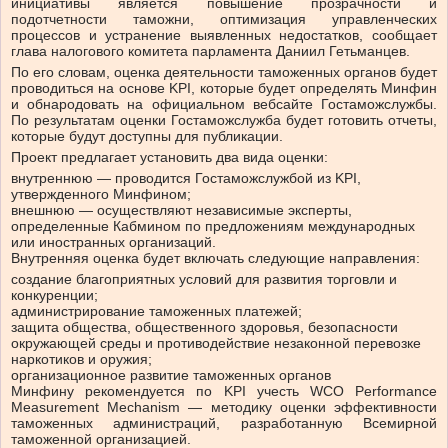
инициативы является повышение прозрачности и
подотчетности таможни, оптимизация управленческих
процессов и устранение выявленных недостатков, сообщает
глава налогового комитета парламента Даниил Гетьманцев.
По его словам, оценка деятельности таможенных органов будет
проводиться на основе KPI, которые будет определять Минфин
и обнародовать на официальном вебсайте Гостаможслужбы.
По результатам оценки Гостаможслужба будет готовить отчеты,
которые будут доступны для публикации.
Проект предлагает установить два вида оценки:
внутреннюю — проводится Гостаможслужбой из KPI,
утвержденного Минфином;
внешнюю — осуществляют независимые эксперты,
определенные Кабмином по предложениям международных
или иностранных организаций.
Внутренняя оценка будет включать следующие направления:
создание благоприятных условий для развития торговли и
конкуренции;
администрирование таможенных платежей;
защита общества, общественного здоровья, безопасности
окружающей среды и противодействие незаконной перевозке
наркотиков и оружия;
организационное развитие таможенных органов
Минфину рекомендуется по KPI учесть WCO Performance
Measurement Mechanism — методику оценки эффективности
таможенных администраций, разработанную Всемирной
таможенной организацией.