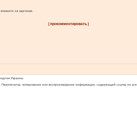
 кликните на картинке.
| прокомментировать |
ллургия Украины
 Перепечатка, копирование или воспроизведение информации, содержащей ссылку на агентс