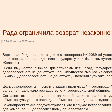
Рада ограничила возврат незаконно
[17:10 12 марта 2025 года ]
Верховная Рада приняла в целом законопроект №12089 об устано
если оно ранее принадлежало государству или было коммунал
Железняк
“Если имущество выбыло три-пять-семь лет назад, государс
добросовестного не действует. Если имущество выбыло из собс
никаких. Добросовестность не действует”, -
пояснил
суть законоп
Цель законопроекта — усилить защиту прав людей и организаций
ранее принадлежало государству или территориальной общине.
Согласно законопроекту, право на истребование сохраняется д
объектов культурного наследия, объектов природно-заповедного
Законопроект также предусматривает, что в случае истребовани
для компенсации добросовестному приобретателю.