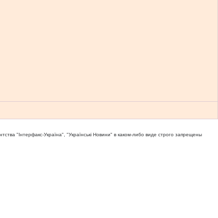
тва "Iнтерфакс-Україна", "Українськi Новини" в каком-либо виде строго запрещены