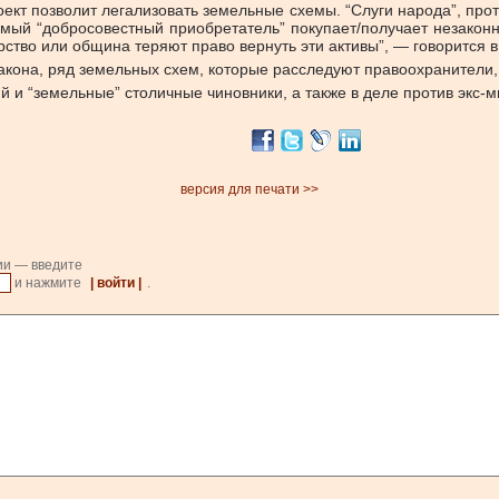
оект позволит легализовать земельные схемы.
“Слуги народа”, прот
аемый “добросовестный приобретатель” покупает/получает незако
рство или община теряют право вернуть эти активы”, — говорится 
закона, ряд земельных схем, которые расследуют правоохранители
й и “земельные” столичные чиновники, а также в деле против экс-
версия для печати >>
ии — введите
и нажмите
| войти |
.