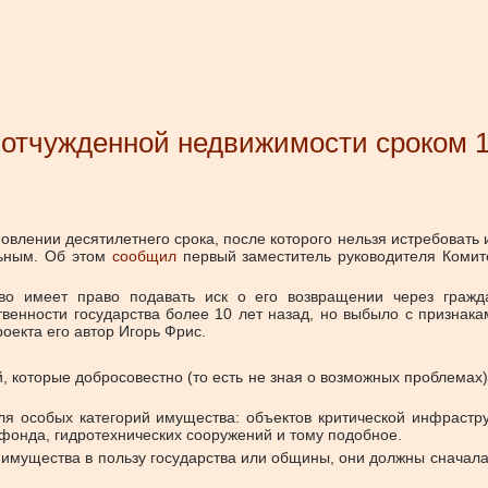
 отчужденной недвижимости сроком 1
влении десятилетнего срока, после которого нельзя истребовать 
ьным.
Об этом
сообщил
первый заместитель руководителя Комит
тво имеет право подавать иск о его возвращении через гражд
твенности государства более 10 лет назад, но выбыло с признака
роекта его автор Игорь Фрис.
, которые добросовестно (то есть не зная о возможных проблемах)
ля особых категорий имущества: объектов критической инфраструк
 фонда, гидротехнических сооружений и тому подобное.
я имущества в пользу государства или общины, они должны сначал