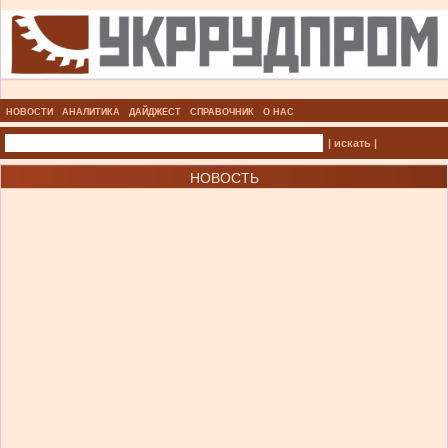
НОВОСТИ
АНАЛИТИКА
ДАЙДЖЕСТ
СПРАВОЧНИК
О НАС
| искать |
НОВОСТЬ