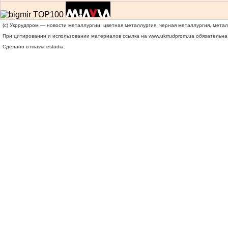
(c) Укррудпром — новости металлургии: цветная металлургия, черная металлургия, мета
При цитировании и использовании материалов ссылка на
www.ukrrudprom.ua
обязательна.
Сделано в miavia estudia.