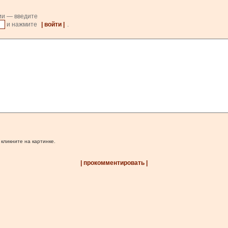
ии — введите
и нажмите
| войти |
.
 кликните на картинке.
| прокомментировать |