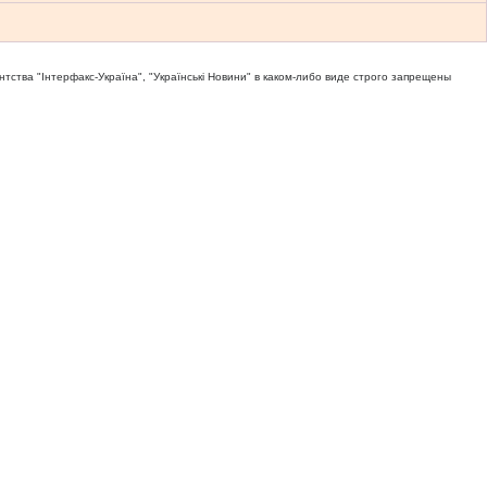
тва "Iнтерфакс-Україна", "Українськi Новини" в каком-либо виде строго запрещены