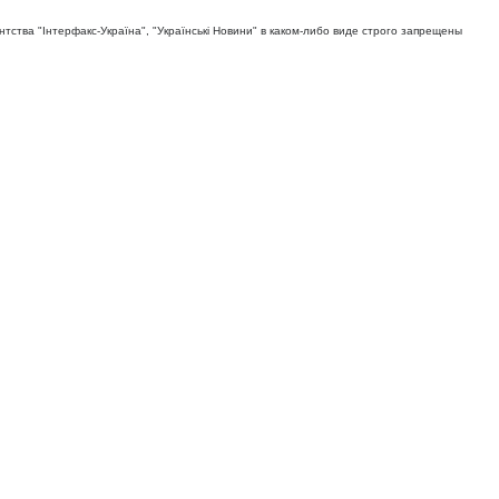
тва "Iнтерфакс-Україна", "Українськi Новини" в каком-либо виде строго запрещены