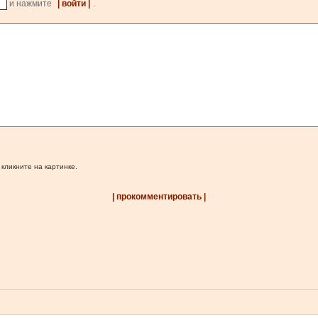
и нажмите
| войти |
.
 кликните на картинке.
| прокомментировать |