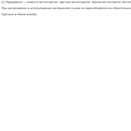
(c) Укррудпром — новости металлургии: цветная металлургия, черная металлургия, мета
При цитировании и использовании материалов ссылка на
www.ukrrudprom.ua
обязательна.
Сделано в miavia estudia.