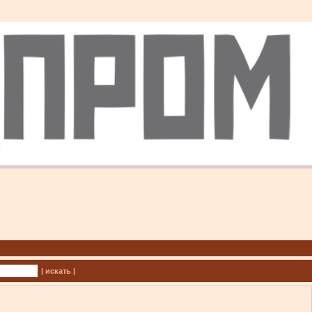
| искать |