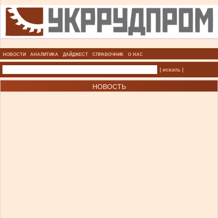
НОВОСТИ
АНАЛИТИКА
ДАЙДЖЕСТ
СПРАВОЧНИК
О НАС
| искать |
НОВОСТЬ