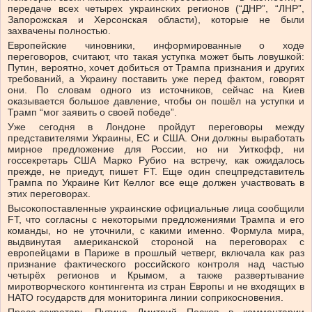
передаче всех четырех украинских регионов (“ДНР”, “ЛНР”,
Запорожская и Херсонская области), которые не были
захвачены полностью.
Европейские чиновники, информированные о ходе
переговоров, считают, что такая уступка может быть ловушкой:
Путин, вероятно, хочет добиться от Трампа признания и других
требований, а Украину поставить уже перед фактом, говорят
они. По словам одного из источников, сейчас на Киев
оказывается большое давление, чтобы он пошёл на уступки и
Трамп “мог заявить о своей победе”.
Уже сегодня в Лондоне пройдут переговоры между
представителями Украины, ЕС и США. Они должны выработать
мирное предложение для России, но ни Уиткофф, ни
госсекретарь США Марко Рубио на встречу, как ожидалось
прежде, не приедут, пишет FT. Еще один спецпредставитель
Трампа по Украине Кит Келлог все еще должен участвовать в
этих переговорах.
Высокопоставленные украинские официальные лица сообщили
FT, что согласны с некоторыми предложениями Трампа и его
команды, но не уточнили, с какими именно. Формула мира,
выдвинутая американской стороной на переговорах с
европейцами в Париже в прошлый четверг, включала как раз
признание фактического российского контроля над частью
четырёх регионов и Крымом, а также развертывание
миротворческого контингента из стран Европы и не входящих в
НАТО государств для мониторинга линии соприкосновения.