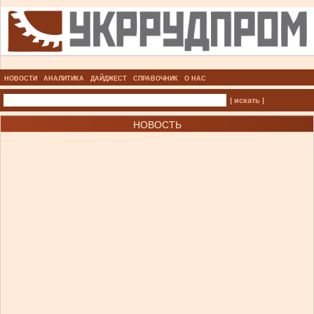
НОВОСТИ
АНАЛИТИКА
ДАЙДЖЕСТ
СПРАВОЧНИК
О НАС
| искать |
НОВОСТЬ