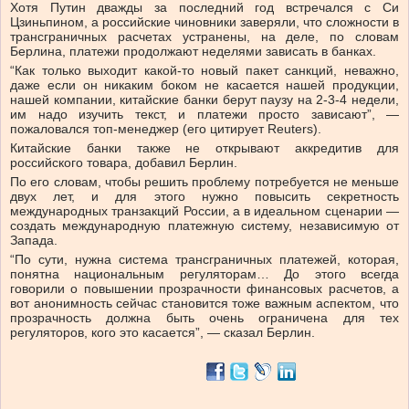
Хотя Путин дважды за последний год встречался с Си
Цзиньпином, а российские чиновники заверяли, что сложности в
трансграничных расчетах устранены, на деле, по словам
Берлина, платежи продолжают неделями зависать в банках.
“Как только выходит какой-то новый пакет санкций, неважно,
даже если он никаким боком не касается нашей продукции,
нашей компании, китайские банки берут паузу на 2-3-4 недели,
им надо изучить текст, и платежи просто зависают”, —
пожаловался топ-менеджер (его цитирует Reuters).
Китайские банки также не открывают аккредитив для
российского товара, добавил Берлин.
По его словам, чтобы решить проблему потребуется не меньше
двух лет, и для этого нужно повысить секретность
международных транзакций России, а в идеальном сценарии —
создать международную платежную систему, независимую от
Запада.
“По сути, нужна система трансграничных платежей, которая,
понятна национальным регуляторам… До этого всегда
говорили о повышении прозрачности финансовых расчетов, а
вот анонимность сейчас становится тоже важным аспектом, что
прозрачность должна быть очень ограничена для тех
регуляторов, кого это касается”, — сказал Берлин.