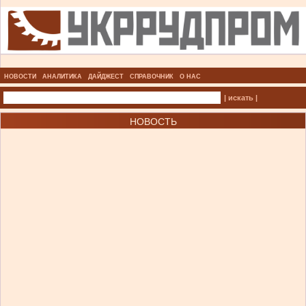
НОВОСТИ
АНАЛИТИКА
ДАЙДЖЕСТ
СПРАВОЧНИК
О НАС
| искать |
НОВОСТЬ