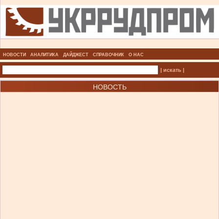
НОВОСТИ
АНАЛИТИКА
ДАЙДЖЕСТ
СПРАВОЧНИК
О НАС
| искать |
НОВОСТЬ