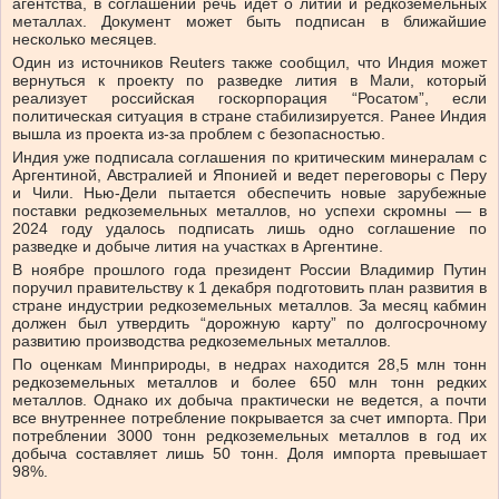
агентства, в соглашении речь идет о литии и редкоземельных
металлах. Документ может быть подписан в ближайшие
несколько месяцев.
Один из источников Reuters также сообщил, что Индия может
вернуться к проекту по разведке лития в Мали, который
реализует российская госкорпорация “Росатом”, если
политическая ситуация в стране стабилизируется. Ранее Индия
вышла из проекта из-за проблем с безопасностью.
Индия уже подписала соглашения по критическим минералам с
Аргентиной, Австралией и Японией и ведет переговоры с Перу
и Чили. Нью-Дели пытается обеспечить новые зарубежные
поставки редкоземельных металлов, но успехи скромны — в
2024 году удалось подписать лишь одно соглашение по
разведке и добыче лития на участках в Аргентине.
В ноябре прошлого года президент России Владимир Путин
поручил правительству к 1 декабря подготовить план развития в
стране индустрии редкоземельных металлов. За месяц кабмин
должен был утвердить “дорожную карту” по долгосрочному
развитию производства редкоземельных металлов.
По оценкам Минприроды, в недрах находится 28,5 млн тонн
редкоземельных металлов и более 650 млн тонн редких
металлов. Однако их добыча практически не ведется, а почти
все внутреннее потребление покрывается за счет импорта. При
потреблении 3000 тонн редкоземельных металлов в год их
добыча составляет лишь 50 тонн. Доля импорта превышает
98%.