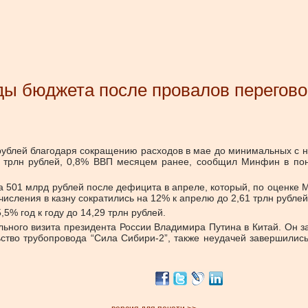
ды бюджета после провалов перегово
ублей благодаря сокращению расходов в мае до минимальных с нач
8 трлн рублей, 0,8% ВВП месяцем ранее, сообщил Минфин в пон
 501 млрд рублей после дефицита в апреле, который, по оценке М
сления в казну сократились на 12% к апрелю до 2,61 трлн рублей
5% год к году до 14,29 трлн рублей.
льного визита президента России Владимира Путина в Китай. Он з
ьство трубопровода “Сила Сибири-2”, также неудачей завершилис