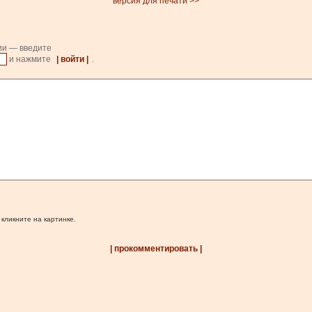
версия для печати >>
ии — введите
и нажмите
| войти |
.
 кликните на картинке.
| прокомментировать |