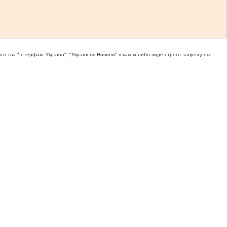
тва "Iнтерфакс-Україна", "Українськi Новини" в каком-либо виде строго запрещены