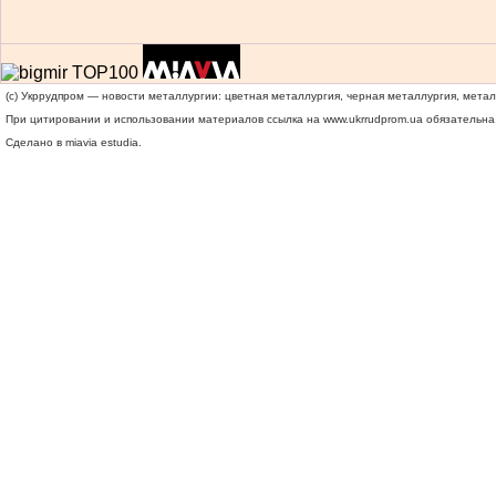
(c) Укррудпром — новости металлургии: цветная металлургия, черная металлургия, мета
При цитировании и использовании материалов ссылка на
www.ukrrudprom.ua
обязательна.
Сделано в miavia estudia.