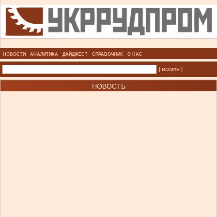
НОВОСТИ
АНАЛИТИКА
ДАЙДЖЕСТ
СПРАВОЧНИК
О НАС
| искать |
НОВОСТЬ