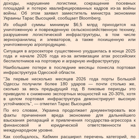
доходы, нарушение логистики, сокращение посевных
площадей и потерю квалифицированных кадров из-за войны
войны. Об этом заявил заместитель министра экономики
Украины Тарас Высоцкий, сообщает Bloomberg.
Из общей суммы минимум $6,5 млрд приходится на
уничтоженную и поврежденную сельскохозяйственную технику,
разрушение логистической инфраструктуры, в том числе
зернохранилищ и элеваторов, а также похищенную или
уничтоженную агропродукцию.
Ситуация в агросекторе существенно ухудшилась в конце 2025
года и начале 2026 года из-за активизации атак российских
беспилотников на портовую и аграрную инфраструктуру.
Наибольшие потери в последние месяцы понесла портовая
инфраструктура Одесской области.
“За первые несколько месяцев 2026 года порты Большой
Одессы получили более 180 ударов — почти столько же,
сколько за весь предыдущий год. В пиковые периоды это
приводило к снижению экспортных мощностей на 20-30%, хотя
в целом портовая инфраструктура демонстрирует высокую
устойчивость”, — отметил Тарас Высоцкий.
По его словам, Украина продолжает документировать все
факты причинения вреда экономике для дальнейшего
взыскания репараций и привлечения государства-агрессора к
финансовой и юридической ответственности на
международном уровне.
Как сообщалось, Кабмин расширил перечень категорий, по