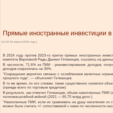
Прямые иностранные инвестиции в 
[12:20 03 апреля 2025 года ]
В 2024 году против 2023-го приток прямых иностранных инвес
комитета Верховной Рады Даниил Гетманцев, ссылаясь на данны
В частности, 71,6% из ПИИ -
реинвестирование доходов, полу
доходов
сократилась на 30%.
“Сокращение вероятно связано с ослаблением валютных огранич
прошлого года”, — объясняет Гетманцев.
В то же время, по его словам, также существенно снизился о
(прежде всего по торговым кредитам).
В результате, как отметил Гетманцев, объем накопленных ПИИ (
полномасштабной войной (2021 — 65,75 млрд долл.).
“Накопленные ПИИ, если их сравнивать на душу населения со с
можно было считать +/- сопоставимой с нами по численности насе