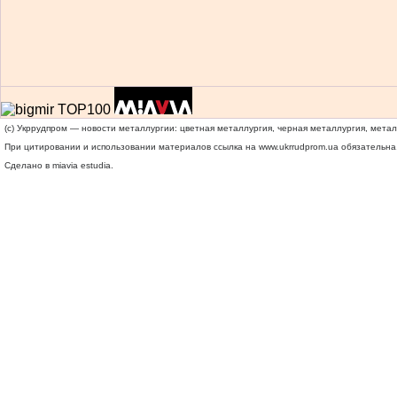
(c) Укррудпром — новости металлургии: цветная металлургия, черная металлургия, мета
При цитировании и использовании материалов ссылка на
www.ukrrudprom.ua
обязательна.
Сделано в miavia estudia.