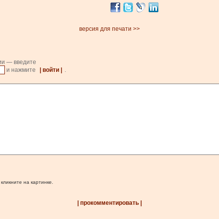
версия для печати >>
ии — введите
и нажмите
| войти |
.
 кликните на картинке.
| прокомментировать |