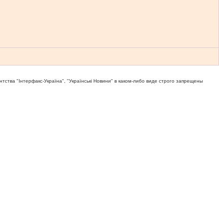
тва "Iнтерфакс-Україна", "Українськi Новини" в каком-либо виде строго запрещены