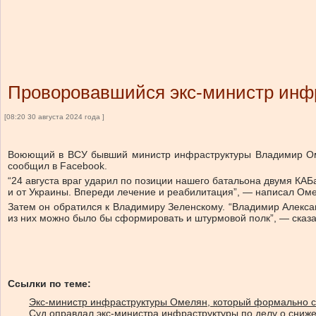
Проворовавшийся экс-министр инфр
[08:20 30 августа 2024 года ]
Воюющий в ВСУ бывший министр инфраструктуры Владимир Омел
сообщил в Facebook.
“24 августа враг ударил по позиции нашего батальона двумя КАБам
и от Украины. Впереди лечение и реабилитация”, — написал Ом
Затем он обратился к Владимиру Зеленскому. “Владимир Алекса
из них можно было бы сформировать и штурмовой полк”, — сказа
Ссылки по теме:
Экс-министр инфраструктуры Омелян, который формально с
Суд оправдал экс-министра инфраструктуры по делу о сниж