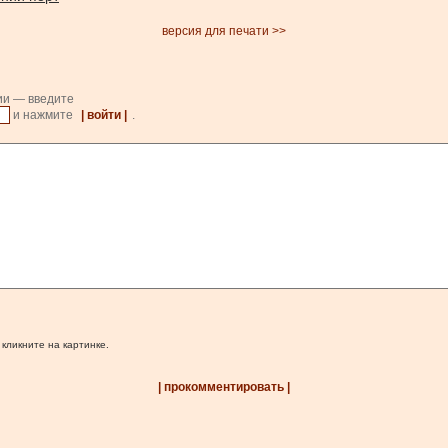
версия для печати >>
ии — введите
и нажмите
| войти |
.
 кликните на картинке.
| прокомментировать |