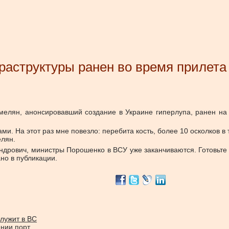
аструктуры ранен во время прилета
ян, анонсировавший создание в Украине гиперлупа, ранен на ф
и. На этот раз мне повезло: перебита кость, более 10 осколков в 
елян.
ндрович, министры Порошенко в ВСУ уже заканчиваются. Готовьте 
но в публикации.
лужит в ВС
ении порт