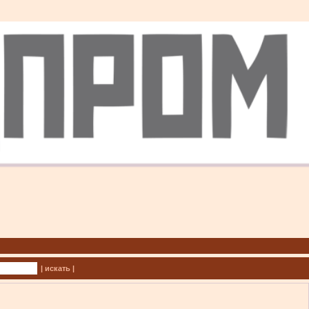
| искать |