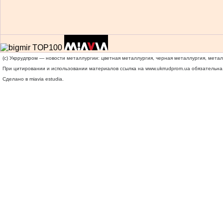
(c) Укррудпром — новости металлургии: цветная металлургия, черная металлургия, мета
При цитировании и использовании материалов ссылка на
www.ukrrudprom.ua
обязательна.
Сделано в miavia estudia.