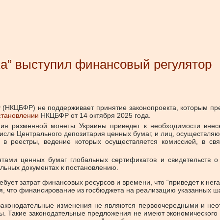
ка” выступил финансовый регулятор
 (НКЦБФР) не поддерживает принятие
законопроекта
, которым пр
становлении
НКЦБФР от 14 октября 2025 года.
ания разменной монеты Украины приведет к необходимости вне
числе Центрального депозитария ценных бумаг, и лиц, осуществл
е в реестры, ведение которых осуществляется комиссией, в с
тами ценных бумаг глобальных сертификатов и свидетельств о
ельных документах к постановлению.
бует затрат финансовых ресурсов и времени, что “приведет к нег
ся, что финансирование из госбюджета на реализацию указанных ш
аконодательные изменения не являются первоочередными и неотл
ы. Такие законодательные предложения не имеют экономического 