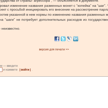
сударства от страны- агрессора”, — объясняется в документе.
ровал
изменение названия разменных монет с “копейка” на “шаг”
ект с просьбой инициировать его внесение на рассмотрение парл
Против указанной в нем нормы по изменению названия разменных мо
” на “шаги” не потребует дополнительных расходов из государств
 неизвестно.
версия для печати >>
ии — введите
и нажмите
| войти |
.