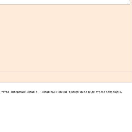
тва "Iнтерфакс-Україна", "Українськi Новини" в каком-либо виде строго запрещены