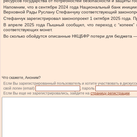
ресурсов государства от потребностей безопасности и защиты го
Напомним, что в сентябре 2024 года Национальный банк
иниции
Верховной Рады Руслану Стефанчуку соответствующий законопро
Стефанчук зарегистрировал законопроект 1 октября 2025 года. 
В апреле 2025 года Пышный
сообщил
, что переход с “копеек
соответствующих монет.
Во сколько обойдутся описанные НКЦБФР потери для бюджета —
Что скажете, Аноним?
Если Вы зарегистрированный пользователь и хотите участвовать в дискусс
свой логин (email)
, пароль
Если Вы еще не зарегистрировались, зайдите на
страницу регистрации
.