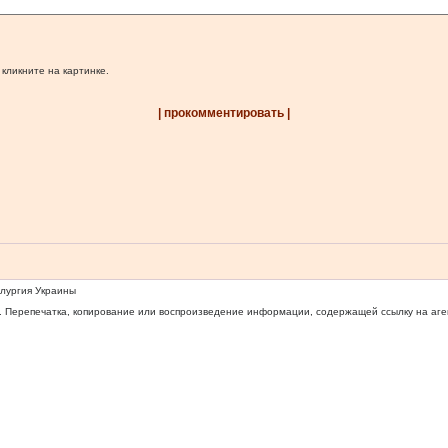
 кликните на картинке.
| прокомментировать |
ллургия Украины
 Перепечатка, копирование или воспроизведение информации, содержащей ссылку на агентс