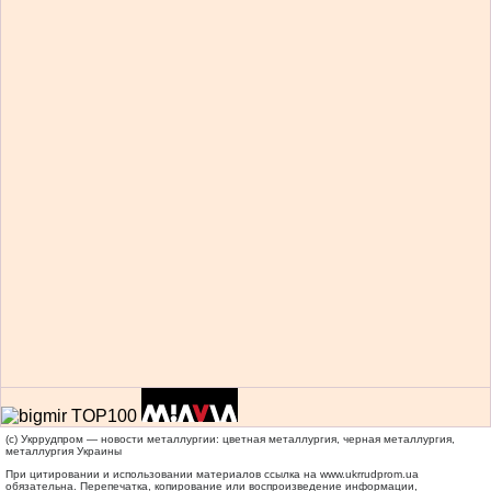
(c) Укррудпром — новости металлургии: цветная металлургия, черная металлургия,
металлургия Украины
При цитировании и использовании материалов ссылка на
www.ukrrudprom.ua
обязательна. Перепечатка, копирование или воспроизведение информации,