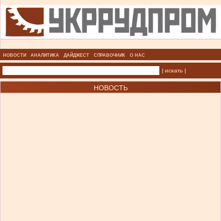
НОВОСТИ
АНАЛИТИКА
ДАЙДЖЕСТ
СПРАВОЧНИК
О НАС
| искать |
НОВОСТЬ