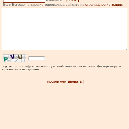
и нажмите
| войти |
.
Если Вы еще не зарегистрировались, зайдите на
страницу регистрации
.
Код состоит из цифр и латинских букв, изображенных на картинке. Для перезагрузки
кода кликните на картинке.
| прокомментировать |