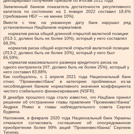
декларировал получение прибыли по итогам 2012 года.
Заявленный банком показатель достаточности регулятивного
капитала по состоянию на 1 января 2022 составил 18,6%
(требование НБУ — не менее 10%).
Вместе с тем, на указанную дату банк нарушал ряд
установленных Нацбанком нормативов:
норматив риска общей длинной открытой валютной позиции
(Л13-1; должно быть не более 10%), который у него составлял
68,3%;
норматив риска общей короткой открытой валютной позиции
(Л13-2; должно быть не более 10%), который у него был
65,59%;
норматив максимального размера кредитного риска на
одного контрагента (Н7; должно быть не более 25%), который у
него составил 83,88%.
Как сообщалось, с 1 апреля 2021 года Национальный банк
отнес “Проминвестбанк” в категорию проблемных из-за
несоблюдения банком нормативного значения коэффициента
чистого стабильного финансирования (NSFR).
В декабре прошлого года стало известно, что Нацбанк принял
решение об отстранении главы правления “Проминвестбанка”
Андрея Рожко и главы наблюдательного совета Сергея
Будкина.
Напомним, в феврале 2020 года Национальный банк Украины
отказался согласовать соглашение об опосредованном
приобретении более 99% акций “Проминвестбанка” Сергеем
Тигипко.