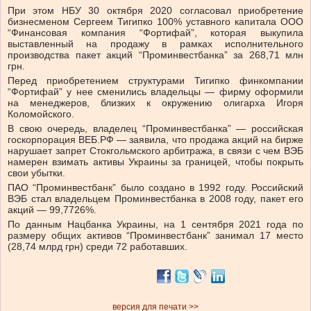
При этом НБУ 30 октября 2020 согласовал приобретение
бизнесменом Сергеем Тигипко 100% уставного капитала ООО
“Финансовая компания “Фортифай”, которая выкупила
выставленный на продажу в рамках исполнительного
производства пакет акций “Проминвестбанка” за 268,71 млн
грн.
Перед приобретением структурами Тигипко финкомпании
“Фортифай” у нее сменились владельцы — фирму оформили
на менеджеров, близких к окружению олигарха Игоря
Коломойского.
В свою очередь, владелец “Проминвестбанка” — российская
госкорпорация ВЕБ.РФ — заявила, что продажа акций на бирже
нарушает запрет Стокгольмского арбитража, в связи с чем ВЭБ
намерен взимать активы Украины за границей, чтобы покрыть
свои убытки.
ПАО “Проминвестбанк” было создано в 1992 году. Российский
ВЭБ стал владельцем Проминвестбанка в 2008 году, пакет его
акций — 99,7726%.
По данным Нацбанка Украины, на 1 сентября 2021 года по
размеру общих активов “Проминвестбанк” занимал 17 место
(28,74 млрд грн) среди 72 работавших.
версия для печати >>