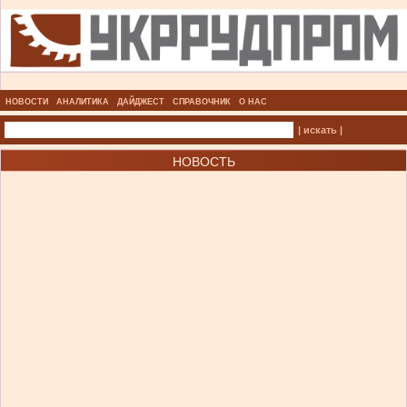
НОВОСТИ
АНАЛИТИКА
ДАЙДЖЕСТ
СПРАВОЧНИК
О НАС
| искать |
НОВОСТЬ