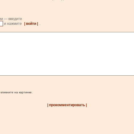
ии — введите
и нажмите
| войти |
.
 кликните на картинке.
| прокомментировать |