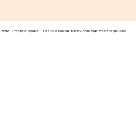
тва "Iнтерфакс-Україна", "Українськi Новини" в каком-либо виде строго запрещены