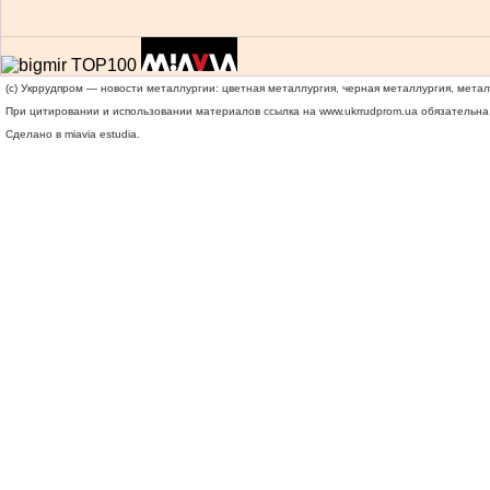
(c) Укррудпром — новости металлургии: цветная металлургия, черная металлургия, мета
При цитировании и использовании материалов ссылка на
www.ukrrudprom.ua
обязательна.
Сделано в miavia estudia.