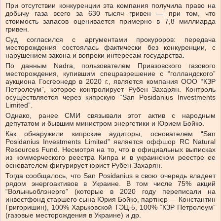
При отсутствии конкуренции эта компания получила право на
добычу газа всего за 630 тысяч гривен — при том, что
стоимость запасов оценивается примерно в 7,8 миллиарда
гривен.
Суд согласился с аргументами прокуроров: передача
месторождения состоялась фактически без конкуренции, с
нарушением закона и вопреки интересам государства.
По
данным
Nadra, пользователем Приазовского газового
месторождения, купившим спецразрешение с “голландского”
аукциона Госгеонедр в 2020 г., является компания ООО “КЗР
Петролеум”, которое контролирует Рубен Захарян. Контроль
осуществляется через кипрскую “San Posidanius Investments
Limited”.
Однако, ранее СМИ
связывали этот
актив с народным
депутатом и бывшим министром энергетики и Юрием Бойко.
К
ак обнаружили кипрские аудиторы, основателем “San
Posidanius Investments Limited” является оффшор RC Natural
Resources Fund. Несмотря на то, что в официальных выписках
из коммерческого реестра Кипра и в украинском реестре ее
основателем фигурирует юрист Рубен Захарян.
Тогда сообщалось, что San Posidanius в свою очередь владеет
рядом энергоактивов в Украине. В том числе 75% акций
“Волыньоблэнерго” (которые в 2020 году переписали на
инвестфонд старшего сына Юрия Бойко, партнер — Константин
Григоришин), 100% Харьковской ТЭЦ-5, 100% “КЗР Петролеум”
(газовые месторождения в Украине) и др.