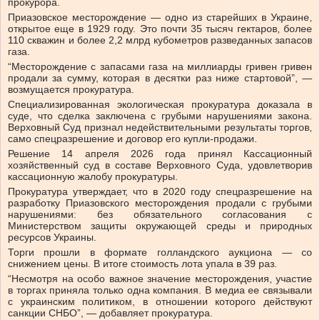
прокурора.
Приазовское месторождение — одно из старейших в Украине,
открытое еще в 1929 году. Это почти 35 тысяч гектаров, более
110 скважин и более 2,2 млрд кубометров разведанных запасов
газа.
“Месторождение с запасами газа на миллиарды гривен гривен
продали за сумму, которая в десятки раз ниже стартовой”, —
возмущается прокуратура.
Специализированная экологическая прокуратура доказала в
суде, что сделка заключена с грубыми нарушениями закона.
Верховный Суд признал недействительными результаты торгов,
само спецразрешение и договор его купли-продажи.
Решение 14 апреля 2026 года принял Кассационный
хозяйственный суд в составе Верховного Суда, удовлетворив
кассационную жалобу прокуратуры.
Прокуратура утверждает, что в 2020 году спецразрешение на
разработку Приазовского месторождения продали с грубыми
нарушениями: без обязательного согласования с
Министерством защиты окружающей среды и природных
ресурсов Украины.
Торги прошли в формате голландского аукциона — со
снижением цены. В итоге стоимость лота упала в 39 раз.
“Несмотря на особо важное значение месторождения, участие
в торгах приняла только одна компания. В медиа ее связывали
с украинским политиком, в отношении которого действуют
санкции СНБО”, — добавляет прокуратура.