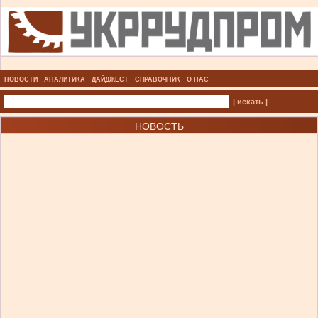
НОВОСТИ
АНАЛИТИКА
ДАЙДЖЕСТ
СПРАВОЧНИК
О НАС
| искать |
НОВОСТЬ