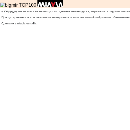
(c) Укррудпром — новости металлургии: цветная металлургия, черная металлургия, мета
При цитировании и использовании материалов ссылка на
www.ukrrudprom.ua
обязательна.
Сделано в miavia estudia.