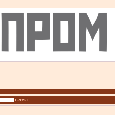
| искать |