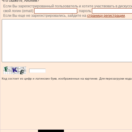
Что скажете, Аноним?
Если Вы зарегистрированный пользователь и хотите участвовать в дискусс
свой логин (email)
, пароль
Если Вы еще не зарегистрировались, зайдите на
страницу регистрации
.
Код состоит из цифр и латинских букв, изображенных на картинке. Для перезагрузки кода