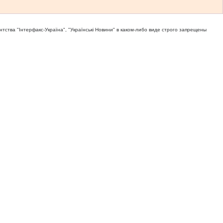
тва "Iнтерфакс-Україна", "Українськi Новини" в каком-либо виде строго запрещены