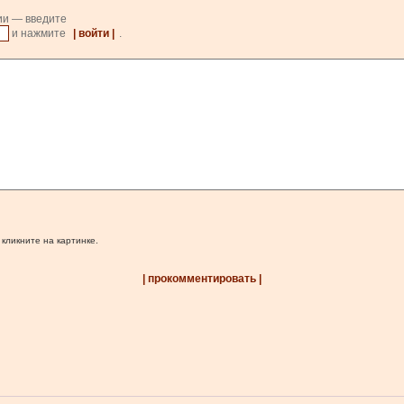
ии — введите
и нажмите
| войти |
.
 кликните на картинке.
| прокомментировать |