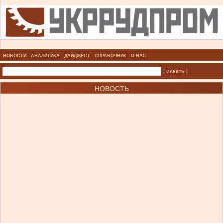
НОВОСТИ
АНАЛИТИКА
ДАЙДЖЕСТ
СПРАВОЧНИК
О НАС
| искать |
НОВОСТЬ