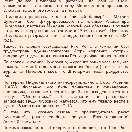
Point Дениса Штилермана (который, по данным СМИ,
упоминается на плёнках по делу Миндича под прозвищем
Электроник, хотя его голоса на них нет).
Штилерман рассказал, что его “личный банкир” — Михаил
Цукерман, брат фигурировавшего на плёнках Александра
Цукермана, партнёра Миндича, который уже объявлен в розыск
по делу о коррупционных схемах в “Энергоатоме”. При этом
Штилерман утверждает, что не видел своего “банкира” с 2024
года.
Также, по словам совладельца Fire Point, в компании был
трудоустроен администратором Игорь Фурсенко, который
фигурирует в деле под позывным Рёшик (сейчас он арестован).
По словам Михаила Цукермана, Фурсенко занимался тем, что
помогал семье Штилермана выехать из России (в связи с чем
журналист Николов пишет, что Штилерман имел гражданство
РФ).
По версии Национального антикоррупционного бюро Украины
(НАБУ), Фурсенко мог быть причастен к финансовым
операциям, связанным с легализацией отмытых денег в схемах
вокруг “Энергоатома”. В частности, в разговорах,
записаных НАБУ, Фурсенко жалуется, что ему тяжело нести в
руках 1,6 миллиона долларов США.
О том, что Фурсенко связан с производителем ракет
“Фламинго”, ранее сообщал депутат “Евросолидарнсти”
Алексей Гончаренко.
Помимо сказанного, Штилерман подтвердил, что Fire Point