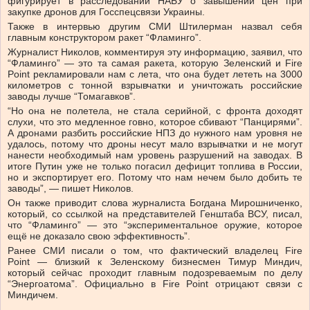
фигурирует в расследовании НАБУ о завышении цен при
закупке дронов для Госспецсвязи Украины.
Также в интервью другим СМИ Штилерман назвал себя
главным конструктором ракет “Фламинго”.
Журналист Николов, комментируя эту информацию, заявил, что
“Фламинго” — это та самая ракета, которую Зеленский и Fire
Point рекламировали нам с лета, что она будет лететь на 3000
километров с тонной взрывчатки и уничтожать российские
заводы лучше “Томагавков”.
“Но она не полетела, не стала серийной, с фронта доходят
слухи, что это медленное говно, которое сбивают “Панцирями”.
А дронами разбить российские НПЗ до нужного нам уровня не
удалось, потому что дроны несут мало взрывчатки и не могут
нанести необходимый нам уровень разрушений на заводах. В
итоге Путин уже не только погасил дефицит топлива в России,
но и экспортирует его. Потому что нам нечем было добить те
заводы”, — пишет Николов.
Он также приводит слова журналиста Богдана Мирошниченко,
который, со ссылкой на представителей Генштаба ВСУ, писал,
что “Фламинго” — это “экспериментальное оружие, которое
ещё не доказало свою эффективность”.
Ранее СМИ писали о том, что фактический владелец Fire
Point — близкий к Зеленскому бизнесмен Тимур Миндич,
который сейчас проходит главным подозреваемым по делу
“Энергоатома”. Официально в Fire Point отрицают связи с
Миндичем.