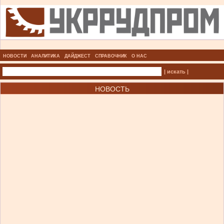
НОВОСТИ
АНАЛИТИКА
ДАЙДЖЕСТ
СПРАВОЧНИК
О НАС
| искать |
НОВОСТЬ