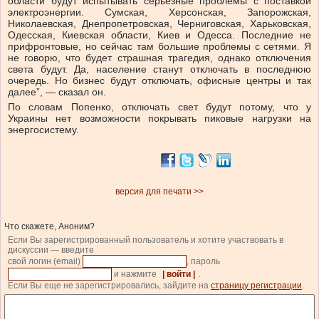
области будут испытывать серьезные проблемы с поставкой
электроэнергии. Сумская, Херсонская, Запорожская,
Николаевская, Днепропетровская, Черниговская, Харьковская,
Одесская, Киевская области, Киев и Одесса. Последние не
прифронтовые, но сейчас там большие проблемы с сетями. Я
не говорю, что будет страшная трагедия, однако отключения
света будут. Да, население станут отключать в последнюю
очередь. Но бизнес будут отключать, офисные центры и так
далее”, — сказал он.
По словам Попенко, отключать свет будут потому, что у
Украины нет возможности покрывать пиковые нагрузки на
энергосистему.
версия для печати >>
Что скажете, Аноним?
Если Вы зарегистрированный пользователь и хотите участвовать в
дискуссии — введите
свой логин (email)
, пароль
и нажмите
| войти |
.
Если Вы еще не зарегистрировались, зайдите на
страницу регистрации
.