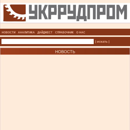
НОВОСТИ
АНАЛИТИКА
ДАЙДЖЕСТ
СПРАВОЧНИК
О НАС
| искать |
НОВОСТЬ