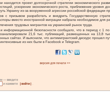
тки находится проект долгосрочной стратегии экономического разв
естиций, ускорение экономического роста, приближение уровня до
ть Украину из-за вооруженной агрессии российской федерации про
ов с призывом разработать и внедрить Государственную стра
споры вместо иностранной миграции набрала необходимое для ра
лечения трудовых мигрантов на украинский рынок труда.
й и информационной безопасности сообщало, что в период с 1 п
роанализировали 21,6 тыс. публикаций, размещенных на 13,8 ты
ционных сайтах. И выяснили, что антимигрантский дискурс прошел 
нтенсивные из них были в Facebook и Telegram.
версия для печати >>
ии — введите
и нажмите
| войти |
.