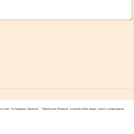
тва "Iнтерфакс-Україна", "Українськi Новини" в каком-либо виде строго запрещены