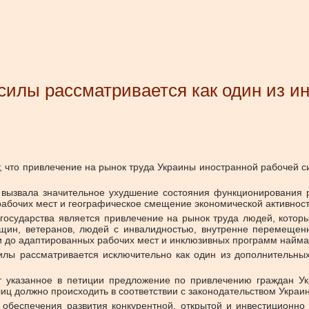
силы рассматривается как один из и
, что привлечение на рынок труда Украины иностранной рабочей с
 вызвала значительное ухудшение состояния функционирования
абочих мест и географическое смещение экономической активност
государства является привлечение на рынок труда людей, которы
щин, ветеранов, людей с инвалидностью, внутренне перемещен
и до адаптированных рабочих мест и инклюзивных программ найма
илы рассматривается исключительно как один из дополнительны
т указанное в петиции предложение по привлечению граждан Ук
лиц должно происходить в соответствии с законодательством Украи
обеспечения развития конкурентной, открытой и инвестиционно