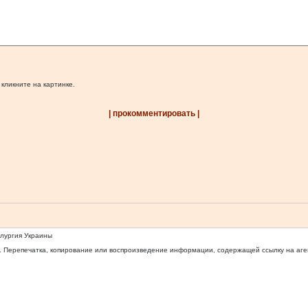
 кликните на картинке.
| прокомментировать |
ллургия Украины
 Перепечатка, копирование или воспроизведение информации, содержащей ссылку на агентс