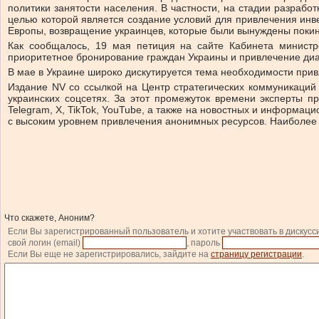
политики занятости населения. В частности, на стадии разрабо
целью которой является создание условий для привлечения инв
Европы, возвращение украинцев, которые были вынуждены покину
Как сообщалось, 19 мая петиция на сайте Кабинета министр
приоритетное бронирование граждан Украины и привлечение диа
В мае в Украине широко дискутируется тема необходимости прив
Издание NV со ссылкой на Центр стратегических коммуникаци
украинских соцсетях. За этот промежуток времени эксперты п
Telegram, X, TikTok, YouTube, а также на новостных и информа
с высоким уровнем привлечения анонимных ресурсов. Наиболее и
Что скажете, Аноним?
Если Вы зарегистрированный пользователь и хотите участвовать в дискусс
свой логин (email)
, пароль
Если Вы еще не зарегистрировались, зайдите на
страницу регистрации
.