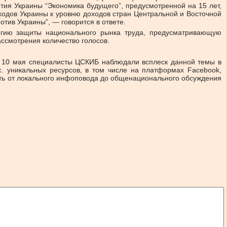
ития Украины “Экономика будущего”, предусмотренной на 15 лет,
ходов Украины к уровню доходов стран Центральной и Восточной
тив Украины”, — говорится в ответе.
тегию защиты национального рынка труда, предусматривающую
ссмотрения количество голосов.
о 10 мая специалисты ЦСКИБ наблюдали всплеск данной темы в
с. уникальных ресурсов, в том числе на платформах Facebook,
путь от локального инфоповода до общенационального обсуждения