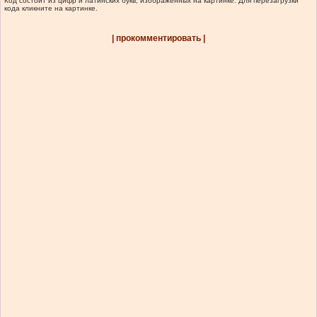
Код состоит из цифр и латинских букв, изображенных на картинке. Для перезагрузки
кода кликните на картинке.
| прокомментировать |