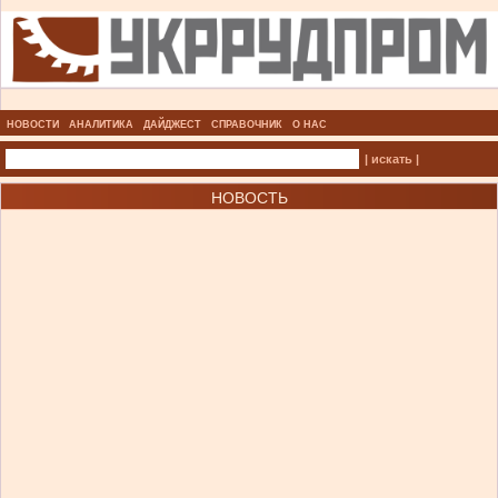
НОВОСТИ
АНАЛИТИКА
ДАЙДЖЕСТ
СПРАВОЧНИК
О НАС
| искать |
НОВОСТЬ