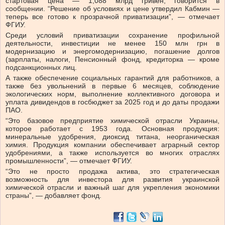
стартовая цена — 1,088 млрд гривен, говорится в
сообщении.
“Решение об условиях и цене утвердил Кабмин —
теперь все готово к прозрачной приватизации”, — отмечает
ФГИУ.
Среди условий приватизации сохранение профильной
деятельности, инвестиции не менее 150 млн грн в
модернизацию и энергомодернизацию, погашение долгов
(зарплаты, налоги, Пенсионный фонд, кредиторка — кроме
подсанкционных лиц.
А также обеспечение социальных гарантий для работников, а
также без увольнений в первые 6 месяцев, соблюдение
экологических норм, выполнение коллективного договора и
уплата дивидендов в госбюджет за 2025 год и до даты продажи
ПАО.
“Это базовое предприятие химической отрасли Украины,
которое работает с 1953 года. Основная продукция:
минеральные удобрения, диоксид титана, неорганическая
химия. Продукция компании обеспечивает аграрный сектор
удобрениями, а также используется во многих отраслях
промышленности”, — отмечает ФГИУ.
“Это не просто продажа актива, это стратегическая
возможность для инвестора для развития украинской
химической отрасли и важный шаг для укрепления экономики
страны”, — добавляет фонд.