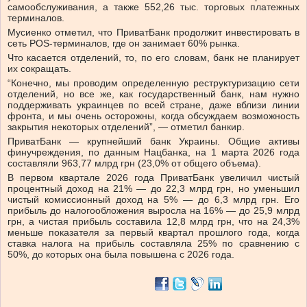
самообслуживания, а также 552,26 тыс. торговых платежных
терминалов.
Мусиенко отметил, что ПриватБанк продолжит инвестировать в
сеть POS-терминалов, где он занимает 60% рынка.
Что касается отделений, то, по его словам, банк не планирует
их сокращать.
“Конечно, мы проводим определенную реструктуризацию сети
отделений, но все же, как государственный банк, нам нужно
поддерживать украинцев по всей стране, даже вблизи линии
фронта, и мы очень осторожны, когда обсуждаем возможность
закрытия некоторых отделений”, — отметил банкир.
ПриватБанк — крупнейший банк Украины. Общие активы
финучреждения, по данным Нацбанка, на 1 марта 2026 года
составляли 963,77 млрд грн (23,0% от общего объема).
В первом квартале 2026 года ПриватБанк увеличил чистый
процентный доход на 21% — до 22,3 млрд грн, но уменьшил
чистый комиссионный доход на 5% — до 6,3 млрд грн. Его
прибыль до налогообложения выросла на 16% — до 25,9 млрд
грн, а чистая прибыль составила 12,8 млрд грн, что на 24,3%
меньше показателя за первый квартал прошлого года, когда
ставка налога на прибыль составляла 25% по сравнению с
50%, до которых она была повышена с 2026 года.