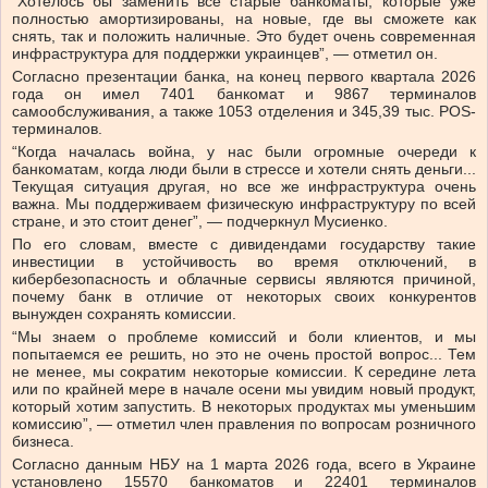
“Хотелось бы заменить все старые банкоматы, которые уже
полностью амортизированы, на новые, где вы сможете как
снять, так и положить наличные. Это будет очень современная
инфраструктура для поддержки украинцев”, — отметил он.
Согласно презентации банка, на конец первого квартала 2026
года он имел 7401 банкомат и 9867 терминалов
самообслуживания, а также 1053 отделения и 345,39 тыс. POS-
терминалов.
“Когда началась война, у нас были огромные очереди к
банкоматам, когда люди были в стрессе и хотели снять деньги...
Текущая ситуация другая, но все же инфраструктура очень
важна. Мы поддерживаем физическую инфраструктуру по всей
стране, и это стоит денег”, — подчеркнул Мусиенко.
По его словам, вместе с дивидендами государству такие
инвестиции в устойчивость во время отключений, в
кибербезопасность и облачные сервисы являются причиной,
почему банк в отличие от некоторых своих конкурентов
вынужден сохранять комиссии.
“Мы знаем о проблеме комиссий и боли клиентов, и мы
попытаемся ее решить, но это не очень простой вопрос... Тем
не менее, мы сократим некоторые комиссии. К середине лета
или по крайней мере в начале осени мы увидим новый продукт,
который хотим запустить. В некоторых продуктах мы уменьшим
комиссию”, — отметил член правления по вопросам розничного
бизнеса.
Согласно данным НБУ на 1 марта 2026 года, всего в Украине
установлено 15570 банкоматов и 22401 терминалов