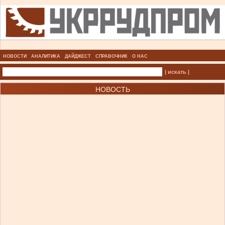
НОВОСТИ
АНАЛИТИКА
ДАЙДЖЕСТ
СПРАВОЧНИК
О НАС
| искать |
НОВОСТЬ