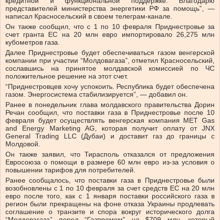
кредитной и функциональной поддержке. Благодарю
представителей министерства энергетики РФ за помощь”, —
написал Красносельский в своем телеграм-канале.
Он также сообщил, что с 1 по 10 февраля Приднестровье за
счет гранта ЕС на 20 млн евро импортировало 26,275 млн
кубометров газа.
Далее Приднестровье будет обеспечиваться газом венгерской
компании при участии “Молдовагаза”, отметил Красносельский,
сославшись на принятое молдавской комиссией по ЧС
положительное решение на этот счет.
“Приднестровцев хочу успокоить. Республика будет обеспечена
газом. Энергосистема стабилизируется”, — добавил он.
Ранее в понедельник глава молдавского правительства Дорин
Речан сообщил, что поставки газа в Приднестровье после 10
февраля будет осуществлять венгерская компания MET Gas
and Energy Marketing AG, которая получит оплату от JNX
General Trading LLC (Дубаи) и доставит газ до границы с
Молдовой.
Он также заявил, что Тирасполь отказался от предложения
Евросоюза о помощи в размере 60 млн евро из-за условия о
повышении тарифов для потребителей.
Ранее сообщалось, что поставки газа в Приднестровье были
возобновлены с 1 по 10 февраля за счет средств ЕС на 20 млн
евро после того, как с 1 января поставки российского газа в
регион были прекращены на фоне отказа Украины продлевать
соглашение о транзите и спора вокруг исторического долга
“Молдовагаза” перед “Газпромом” на $709 млн, который