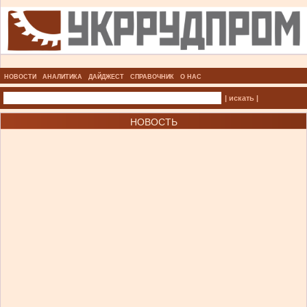
НОВОСТИ
АНАЛИТИКА
ДАЙДЖЕСТ
СПРАВОЧНИК
О НАС
| искать |
НОВОСТЬ