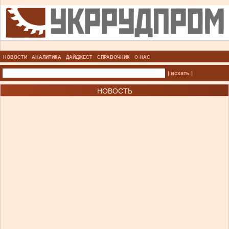
НОВОСТИ
АНАЛИТИКА
ДАЙДЖЕСТ
СПРАВОЧНИК
О НАС
| искать |
НОВОСТЬ