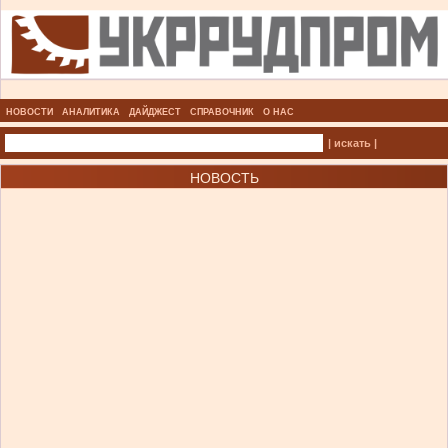
НОВОСТИ
АНАЛИТИКА
ДАЙДЖЕСТ
СПРАВОЧНИК
О НАС
| искать |
НОВОСТЬ