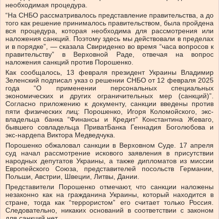
необходимая процедура.
“На СНБО рассматривалось представление правительства, а до
того как решение принималось правительством, была пройдена
вся процедура, которая необходима для рассмотрения или
наложения санкций. Поэтому здесь мы действовали в пределах
и в порядке”, — сказала Свириденко во время “часа вопросов к
правительству” в Верховной Раде, отвечая на вопрос
наложения санкций против Порошенко.
Как сообщалось, 13 февраля президент Украины Владимир
Зеленский подписал указ о решении СНБО от 12 февраля 2025
года “О применении персональных специальных
экономических и других ограничительных мер (санкций)”.
Согласно приложению к документу, санкции введены против
пяти физических лиц: Порошенко, Игоря Коломойского, экс-
владельца банка “Финансы и Кредит” Константина Жеваго,
бывшего совладельца ПриватБанка Геннадия Боголюбова и
экс-нардепа Виктора Медведчука.
Порошенко обжаловал санкции в Верховном Суде. 17 апреля
суд начал рассмотрение искового заявления в присутствии
народных депутатов Украины, а также дипломатов из миссии
Европейского Союза, представителей посольств Германии,
Польши, Австрии, Швеции, Литвы, Дании.
Представители Порошенко отмечают, что санкции наложены
незаконно как на гражданина Украины, который находится в
стране, тогда как “террористом” его считает только Россия.
Следовательно, никаких оснований в соответствии с законом
для санкций нет.