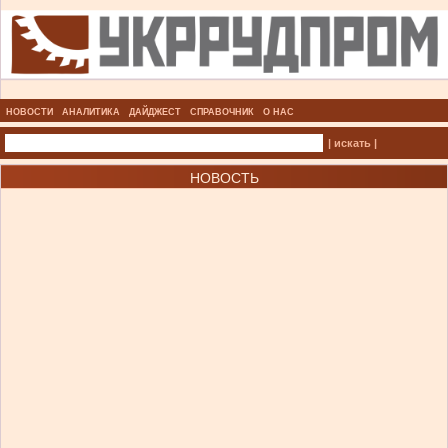
НОВОСТИ
АНАЛИТИКА
ДАЙДЖЕСТ
СПРАВОЧНИК
О НАС
| искать |
НОВОСТЬ