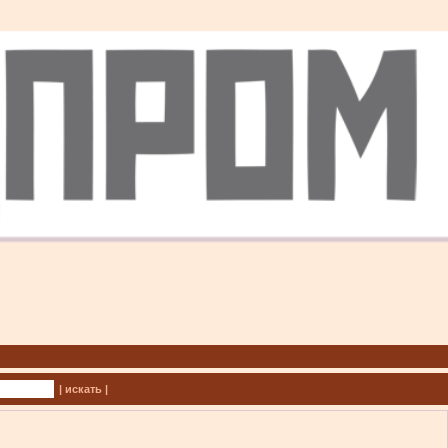
| искать |