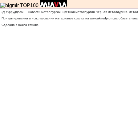
(c) Укррудпром — новости металлургии: цветная металлургия, черная металлургия, мета
При цитировании и использовании материалов ссылка на
www.ukrrudprom.ua
обязательна.
Сделано в miavia estudia.