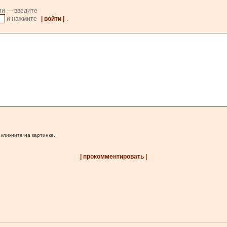
ии — введите
и нажмите
| войти |
.
 кликните на картинке.
| прокомментировать |