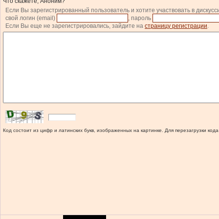
Что скажете, Аноним?
Если Вы зарегистрированный пользователь и хотите участвовать в дискусс
свой логин (email)
, пароль
Если Вы еще не зарегистрировались, зайдите на
страницу регистрации
.
Код состоит из цифр и латинских букв, изображенных на картинке. Для перезагрузки кода