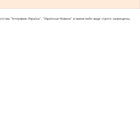
тва "Iнтерфакс-Україна", "Українськi Новини" в каком-либо виде строго запрещены