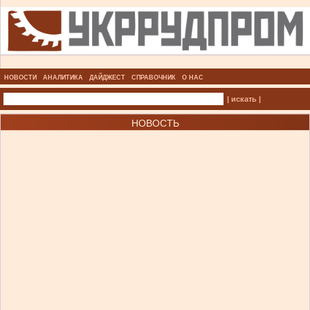
НОВОСТИ
АНАЛИТИКА
ДАЙДЖЕСТ
СПРАВОЧНИК
О НАС
| искать |
НОВОСТЬ