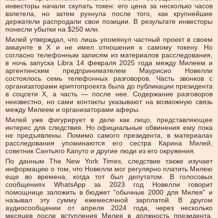
инвесторы начали скупать токен: его цена за несколько часов
взлетела, но затем рухнула после того, как крупнейшие
держатели распродали свои позиции. В результате инвесторы
понесли убытки на $250 млн.
Милей утверждал, что лишь упомянул частный проект в своем
аккаунте в X и не имел отношения к самому токену. Но
согласно телефонным записям из материалов расследования,
в ночь запуска Libra 14 февраля 2025 года между Милеем и
аргентинским предпринимателем Маурисио Новелли
состоялось семь телефонных разговоров. Часть звонков с
организаторами криптопроекта была до публикации президента
в соцсети X, а часть — после нее. Содержание разговоров
неизвестно, но сами контакты указывают на возможную связь
между Милеем и организаторами аферы.
Милей уже фигурирует в деле как лицо, представляющее
интерес для следствия. Но официальные обвинения ему пока
не предъявлены. Помимо самого президента, в материалах
расследования упоминаются его сестра Карина Милей,
советник Сантьяго Капуто и другие люди из его окружения.
По данным The New York Times, следствие также изучает
информацию о том, что Новелли мог регулярно платить Милею
еще во времена, когда тот был депутатом. В голосовых
сообщениях WhatsApp за 2023 год Новелли говорит
помощнице заложить в бюджет “обычные 2000 для Милея” и
называл эту сумму ежемесячной зарплатой. В другом
аудиосообщении от апреля 2024 года, через несколько
месяцев после вступления Милея в должность президента,