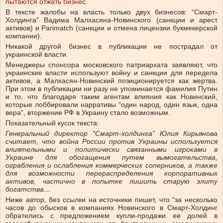
пытаются отжать бизнес.
В тексте жалобы на власть только двух бизнесов: “Смарт-
Холдинга” Вадима Малхасяна-Новинского (санкции и арест
активов) и Parimatch (санкции и отмена лицензии букмекерской
компании).
Никакой другой бизнес в публикации не пострадал от
украинской власти.
Менеджеры спонсора московского патриархата заявляют, что
украинские власти используют войну и санкции для передела
активов, а Малхасян-Новинский позиционируется как жертва.
При этом в публикации ни разу не упоминается фамилия Путин
и то, что благодаря таким агентам влияния как Новинский,
которые лоббировали нарративы “один народ, один язык, одна
вера”, вторжение РФ в Украину стало возможным.
Показательный кусок текста:
Генеральный директор “Смарт-холдинга” Юлия Кирьянова
считает, что война России против Украины используется
влиятельными и политически связанными игроками в
Украине для обогащения путем вымогательства,
ограбления и ослабления коммерческих соперников, а также
для возможности перераспределения корпоративных
активов, частично в попытке лишить старую элиту
богатства…
Ниже автор, без ссылки на источники пишет, что “за несколько
часов до обысков в компаниях Новинского в Смарт-Холдинг
обратились с предложением купли-продажи ее долей в