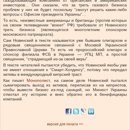
газодобывающих компаниях от британских и американских
инвесторов... Они сказали, что за треть газового бизнеса
проблем у них не будет, поскольку “смогут решить какие-либо
вопросы с Офисом президента Украины”…
То есть, неизвестные американцы и британцы (против которых
на своем телевидении “воюет” РФ) требовали от Новинского
треть бизнеса (являющегося многолетним спонсором
московского патриархата).
Сам Новинский в тексте называется уже бывшим олигархом и
рядовым священником связанной с Москвой Украинской
Православной Церкви. То есть не пророссийский олигарх и
спонсор филиала ФСБ в Украине — УПЦ МП, а простой
священник, “страдающий из-за своей веры”.
В тексте читателей пытаются убедить, что Новинский якобы уже
не имеет отношения к “Смарт-Холдингу”, потому что передал
активы в международный кипрский траст.
Как пишет
Монополист
, на самом деле Новинский пытался
сымитировать выход из активов, переписав их на киприотов,
чтобы вывести бизнес из-под санкций, но Минюст Украины
отмотал эту историю и внес обратно его в бенефициары
компаний.
версия для печати >>