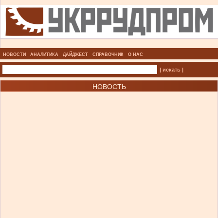
НОВОСТИ
АНАЛИТИКА
ДАЙДЖЕСТ
СПРАВОЧНИК
О НАС
| искать |
НОВОСТЬ