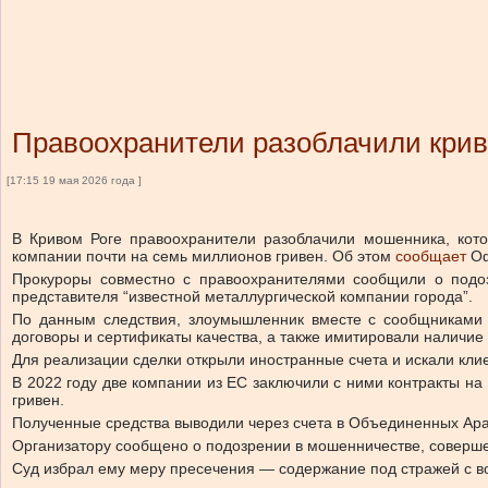
Правоохранители разоблачили крив
[17:15 19 мая 2026 года ]
В Кривом Роге правоохранители разоблачили мошенника, кот
компании почти на семь миллионов гривен.
Об этом
сообщает
Оф
Прокуроры совместно с правоохранителями сообщили о подоз
представителя “известной металлургической компании города”.
По данным следствия, злоумышленник вместе с сообщниками 
договоры и сертификаты качества, а также имитировали наличие
Для реализации сделки открыли иностранные счета и искали кли
В 2022 году две компании из ЕС заключили с ними контракты на
гривен.
Полученные средства выводили через счета в Объединенных Ар
Организатору сообщено о подозрении в мошенничестве, соверше
Суд избрал ему меру пресечения — содержание под стражей с во