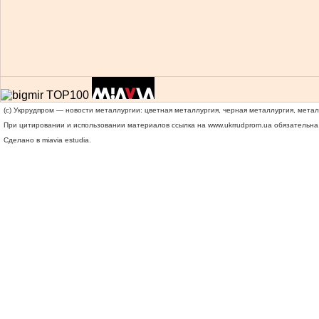
(c) Укррудпром — новости металлургии: цветная металлургия, черная металлургия, мета
При цитировании и использовании материалов ссылка на
www.ukrrudprom.ua
обязательна.
Сделано в miavia estudia.