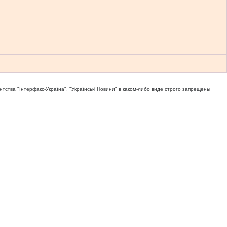
тва "Iнтерфакс-Україна", "Українськi Новини" в каком-либо виде строго запрещены