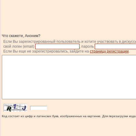
Что скажете, Аноним?
Если Вы зарегистрированный пользователь и хотите участвовать в дискусс
свой логин (email)
, пароль
Если Вы еще не зарегистрировались, зайдите на
страницу регистрации
.
Код состоит из цифр и латинских букв, изображенных на картинке. Для перезагрузки кода