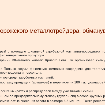
орожского металлотрейдера, обману
орый с помощью фиктивной зарубежной компании-посредника по
ис генерального прокурора.
рении 38-летнему жителю Кривого Рога. Он организовал схем
в Польше создал фиктивную компанию-посредника для торговли
 производства и персонала.
ентов среди зарубежных компаний.
 поставку продукции (арматуры) и перечислили 180 тыс. долларо
абских Эмиратах и распределяли между участниками схемы.
нном по предварительному сговору группой лиц в особо крупных 
зможностью внесения залога в размере 5,3 млн грн. Также решает