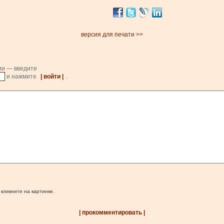
версия для печати >>
ии — введите
и нажмите
| войти |
.
 кликните на картинке.
| прокомментировать |