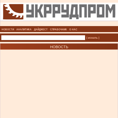
НОВОСТИ
АНАЛИТИКА
ДАЙДЖЕСТ
СПРАВОЧНИК
О НАС
| искать |
НОВОСТЬ