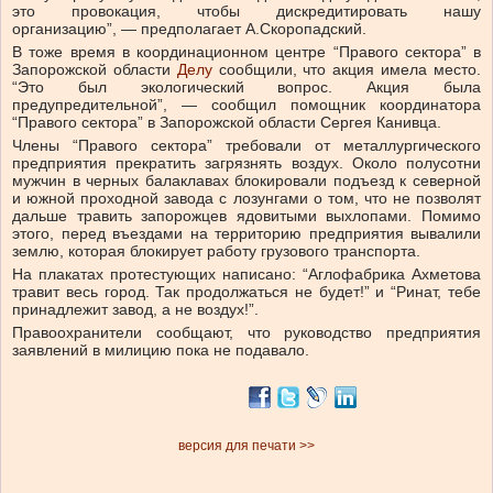
это провокация, чтобы дискредитировать нашу
организацию”, — предполагает А.Скоропадский.
В тоже время в координационном центре “Правого сектора” в
Запорожской области
Делу
сообщили, что акция имела место.
“Это был экологический вопрос. Акция была
предупредительной”, — сообщил помощник координатора
“Правого сектора” в Запорожской области Сергея Канивца.
Члены “Правого сектора” требовали от металлургического
предприятия прекратить загрязнять воздух. Около полусотни
мужчин в черных балаклавах блокировали подъезд к северной
и южной проходной завода с лозунгами о том, что не позволят
дальше травить запорожцев ядовитыми выхлопами. Помимо
этого, перед въездами на территорию предприятия вывалили
землю, которая блокирует работу грузового транспорта.
На плакатах протестующих написано: “Аглофабрика Ахметова
травит весь город. Так продолжаться не будет!” и “Ринат, тебе
принадлежит завод, а не воздух!”.
Правоохранители сообщают, что руководство предприятия
заявлений в милицию пока не подавало.
версия для печати >>