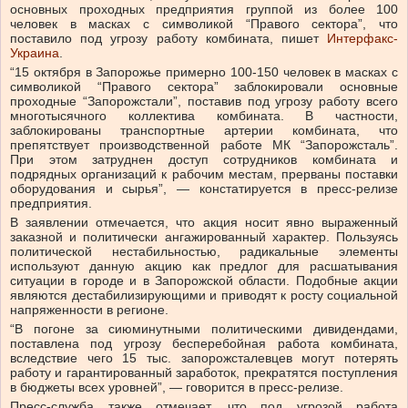
основных проходных предприятия группой из более 100
человек в масках с символикой “Правого сектора”, что
поставило под угрозу работу комбината, пишет
Интерфакс-
Украина
.
“15 октября в Запорожье примерно 100-150 человек в масках с
символикой “Правого сектора” заблокировали основные
проходные “Запорожстали”, поставив под угрозу работу всего
многотысячного коллектива комбината. В частности,
заблокированы транспортные артерии комбината, что
препятствует производственной работе МК “Запорожсталь”.
При этом затруднен доступ сотрудников комбината и
подрядных организаций к рабочим местам, прерваны поставки
оборудования и сырья”, — констатируется в пресс-релизе
предприятия.
В заявлении отмечается, что акция носит явно выраженный
заказной и политически ангажированный характер. Пользуясь
политической нестабильностью, радикальные элементы
используют данную акцию как предлог для расшатывания
ситуации в городе и в Запорожской области. Подобные акции
являются дестабилизирующими и приводят к росту социальной
напряженности в регионе.
“В погоне за сиюминутными политическими дивидендами,
поставлена под угрозу бесперебойная работа комбината,
вследствие чего 15 тыс. запорожсталевцев могут потерять
работу и гарантированный заработок, прекратятся поступления
в бюджеты всех уровней”, — говорится в пресс-релизе.
Пресс-служба также отмечает, что под угрозой работа