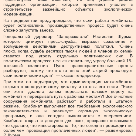
подрядных организаций, которые принимают участие в
строительстве важнейших объектов экологической
модернизации.
На предприятии предупреждают, что если работа комбината
будет остановлена, производственный процесс будет очень
сложно запустить заново.
Генеральный директор “Запорожстали” Ростислав Шурма,
которого цитирует пресс-служба, выразил сожаление и
возмущение действиями деструктивных политсил. “Очень
плохо, когда судьба десятков тысяч людей и членов их семей
ставится под угрозу отдельных политических сил. В
политическом процессе нельзя ставить под угрозу большой 15-
тысячный коллектив. Пусть правоохранительные органы
разберутся, потому что кто-то явно этой акцией преследует
свои политические цели”, — сказал гендиректор.
При этом он подчеркнул, что администрация меткомбината
открыта к конструктивному диалогу и готовы его вести. “Если
они хотят диалога, зачем пересыпать шлаком дорогу на
комбинат и перекрывать путь к рабочим местам?! Все очистные
сооружения комбината работают и работали в штатном
режиме. Комбинат выполняет все требования экологического
законодательства и реализует огромную экологическую
программу, и она сегодня выполняется с опережением.
Комбинат открыт и доступен для всех, прозрачно показывает
что сделано, что инвестировано. То, что сегодня происходит не
более чем провокация проплаченных людей”, — резюмировал
Р.Шурма.