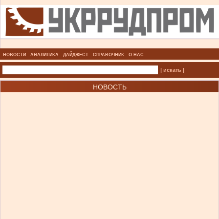
НОВОСТИ
АНАЛИТИКА
ДАЙДЖЕСТ
СПРАВОЧНИК
О НАС
| искать |
НОВОСТЬ