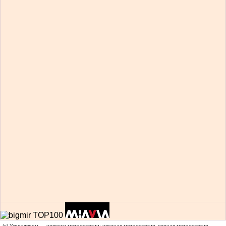
(c) Укррудпром — новости металлургии: цветная металлургия, черная металлургия,