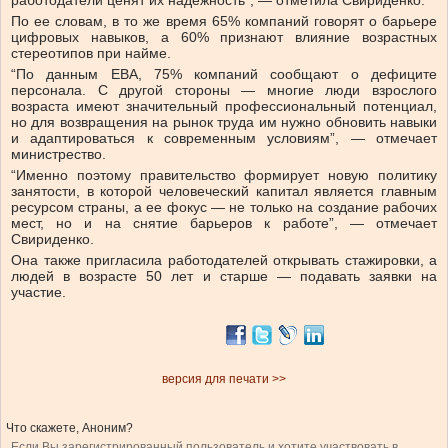
работодатели ценят их надежность”, — отметила Свириденко.
По ее словам, в то же время 65% компаний говорят о барьере
цифровых навыков, а 60% признают влияние возрастных
стереотипов при найме.
“По данным EBA, 75% компаний сообщают о дефиците
персонала. С другой стороны — многие люди взрослого
возраста имеют значительный профессиональный потенциал,
но для возвращения на рынок труда им нужно обновить навыки
и адаптироваться к современным условиям”, — отмечает
министрество.
“Именно поэтому правительство формирует новую политику
занятости, в которой человеческий капитал является главным
ресурсом страны, а ее фокус — не только на создание рабочих
мест, но и на снятие барьеров к работе”, — отмечает
Свириденко.
Она также пригласила работодателей открывать стажировки, а
людей в возрасте 50 лет и старше — подавать заявки на
участие.
версия для печати >>
Что скажете, Аноним?
Если Вы зарегистрированный пользователь и хотите участвовать в