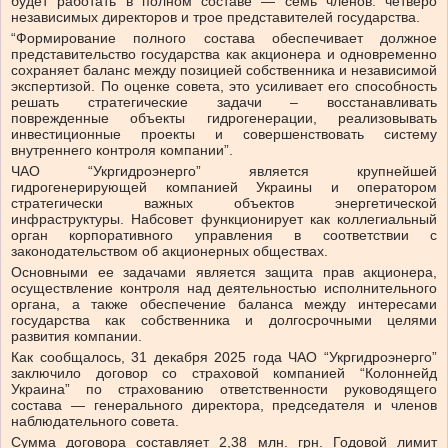
будет работать в полном составе — семь членов: четверо
независимых директоров и трое представителей государства.
“Формирование полного состава обеспечивает должное
представительство государства как акционера и одновременно
сохраняет баланс между позицией собственника и независимой
экспертизой. По оценке совета, это усиливает его способность
решать стратегические задачи ‒ восстанавливать
поврежденные объекты гидрогенерации, реализовывать
инвестиционные проекты и совершенствовать систему
внутреннего контроля компании”.
ЧАО “Укргидроэнерго” является крупнейшей
гидрогенерирующей компанией Украины и оператором
стратегически важных объектов энергетической
инфраструктуры. Набсовет функционирует как коллегиальный
орган корпоративного управления в соответствии с
законодательством об акционерных обществах.
Основными ее задачами является защита прав акционера,
осуществление контроля над деятельностью исполнительного
органа, а также обеспечение баланса между интересами
государства как собственника и долгосрочными целями
развития компании.
Как сообщалось, 31 декабря 2025 года ЧАО “Укргидроэнерго”
заключило договор со страховой компанией “Колоннейд
Украина” по страхованию ответственности руководящего
состава — генерального директора, председателя и членов
наблюдательного совета.
Сумма договора составляет 2,38 млн. грн. Годовой лимит