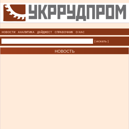
НОВОСТИ
АНАЛИТИКА
ДАЙДЖЕСТ
СПРАВОЧНИК
О НАС
| искать |
НОВОСТЬ