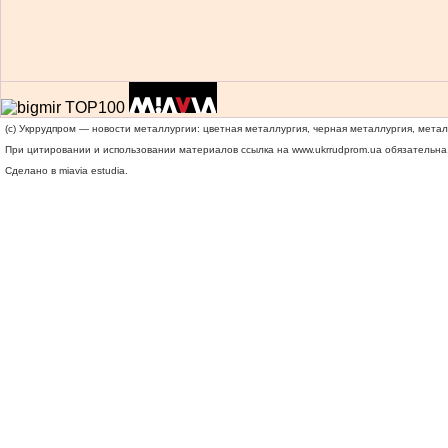
(c) Укррудпром — новости металлургии: цветная металлургия, черная металлургия, мета
При цитировании и использовании материалов ссылка на
www.ukrrudprom.ua
обязательна.
Сделано в miavia estudia.