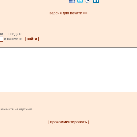
версия для печати >>
ии — введите
и нажмите
| войти |
.
 кликните на картинке.
| прокомментировать |