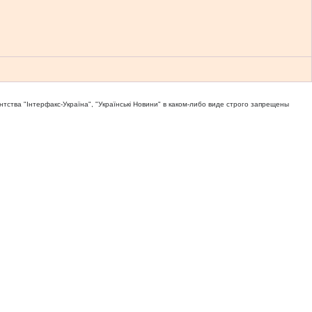
тва "Iнтерфакс-Україна", "Українськi Новини" в каком-либо виде строго запрещены