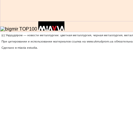
(c) Укррудпром — новости металлургии: цветная металлургия, черная металлургия, мета
При цитировании и использовании материалов ссылка на
www.ukrrudprom.ua
обязательна.
Сделано в miavia estudia.