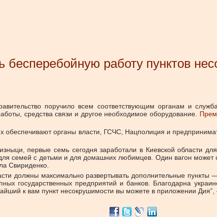
ь бесперебойную работу пунктов не
авительство поручило всем соответствующим органам и служба
работы, средства связи и другое необходимое оборудование.
Прем
, их обеспечивают органы власти, ГСЧС, Нацполиция и предпринима
зныци, первые семь сегодня заработали в Киевской области дл
 для семей с детьми и для домашних любимцев. Один вагон может
ила Свириденко.
асти должны максимально развертывать дополнительные пункты — н
пных государственных предприятий и банков. Благодарна украин
жайший к вам пункт несокрушимости вы можете в приложении Дия”