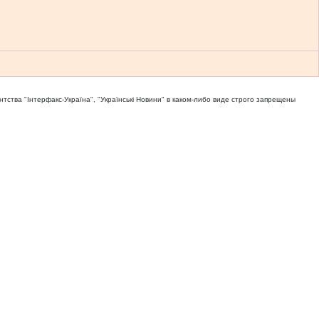
тва "Iнтерфакс-Україна", "Українськi Новини" в каком-либо виде строго запрещены