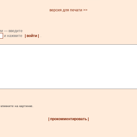
версия для печати >>
ии — введите
и нажмите
| войти |
.
 кликните на картинке.
| прокомментировать |