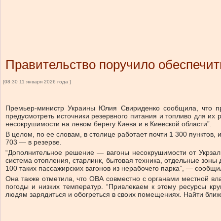
Правительство поручило обеспечит
[08:30 11 января 2026 года ]
Премьер-министр Украины Юлия Свириденко сообщила, что пр
предусмотреть источники резервного питания и топливо для их 
несокрушимости на левом берегу Киева и в Киевской области”.
В целом, по ее словам, в столице работает почти 1 300 пунктов
703 — в резерве.
“Дополнительное решение — вагоны несокрушимости от Укрзали
система отопления, старлинк, бытовая техника, отдельные зоны
100 таких пассажирских вагонов из нерабочего парка”, — сообщ
Она также отметила, что ОВА совместно с органами местной вл
погоды и низких температур. “Привлекаем к этому ресурсы кру
людям зарядиться и обогреться в своих помещениях. Найти бли