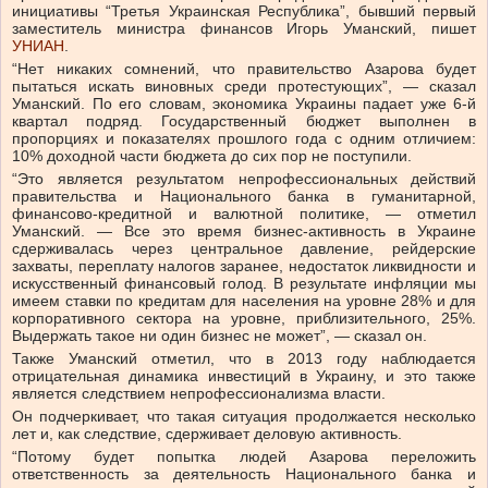
инициативы “Третья Украинская Республика”, бывший первый
заместитель министра финансов Игорь Уманский, пишет
УНИАН
.
“Нет никаких сомнений, что правительство Азарова будет
пытаться искать виновных среди протестующих”, — сказал
Уманский. По его словам, экономика Украины падает уже 6-й
квартал подряд. Государственный бюджет выполнен в
пропорциях и показателях прошлого года с одним отличием:
10% доходной части бюджета до сих пор не поступили.
“Это является результатом непрофессиональных действий
правительства и Национального банка в гуманитарной,
финансово-кредитной и валютной политике, — отметил
Уманский. — Все это время бизнес-активность в Украине
сдерживалась через центральное давление, рейдерские
захваты, переплату налогов заранее, недостаток ликвидности и
искусственный финансовый голод. В результате инфляции мы
имеем ставки по кредитам для населения на уровне 28% и для
корпоративного сектора на уровне, приблизительного, 25%.
Выдержать такое ни один бизнес не может”, — сказал он.
Также Уманский отметил, что в 2013 году наблюдается
отрицательная динамика инвестиций в Украину, и это также
является следствием непрофессионализма власти.
Он подчеркивает, что такая ситуация продолжается несколько
лет и, как следствие, сдерживает деловую активность.
“Потому будет попытка людей Азарова переложить
ответственность за деятельность Национального банка и