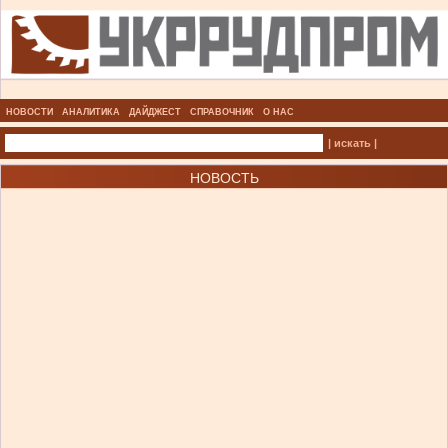
НОВОСТИ
АНАЛИТИКА
ДАЙДЖЕСТ
СПРАВОЧНИК
О НАС
| искать |
НОВОСТЬ