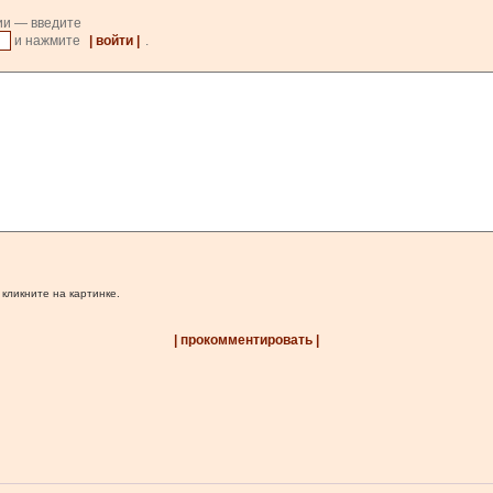
ии — введите
и нажмите
| войти |
.
 кликните на картинке.
| прокомментировать |