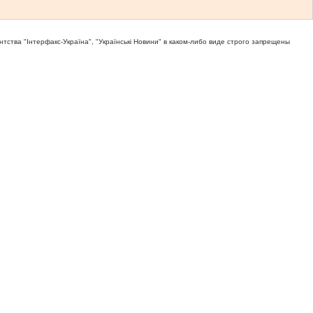
тва "Iнтерфакс-Україна", "Українськi Новини" в каком-либо виде строго запрещены