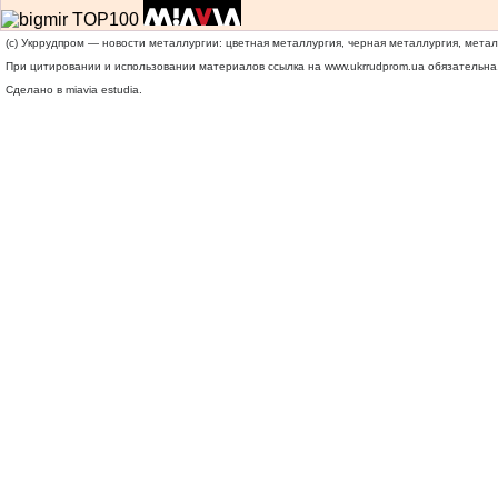
(c) Укррудпром — новости металлургии: цветная металлургия, черная металлургия, мета
При цитировании и использовании материалов ссылка на
www.ukrrudprom.ua
обязательна.
Сделано в miavia estudia.