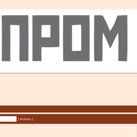
| искать |