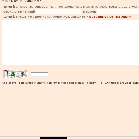
Что скажете, Аноним?
Если Вы зарегистрированный пользователь и хотите участвовать в дискусс
свой логин (email)
, пароль
Если Вы еще не зарегистрировались, зайдите на
страницу регистрации
.
Код состоит из цифр и латинских букв, изображенных на картинке. Для перезагрузки кода